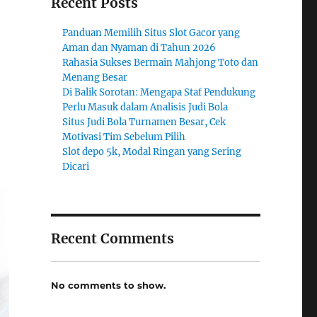
Recent Posts
Panduan Memilih Situs Slot Gacor yang
Aman dan Nyaman di Tahun 2026
Rahasia Sukses Bermain Mahjong Toto dan
Menang Besar
Di Balik Sorotan: Mengapa Staf Pendukung
Perlu Masuk dalam Analisis Judi Bola
Situs Judi Bola Turnamen Besar, Cek
Motivasi Tim Sebelum Pilih
Slot depo 5k, Modal Ringan yang Sering
Dicari
Recent Comments
No comments to show.