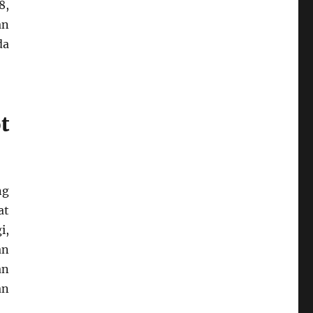
8,
an
da
t
ng
at
i,
an
an
an