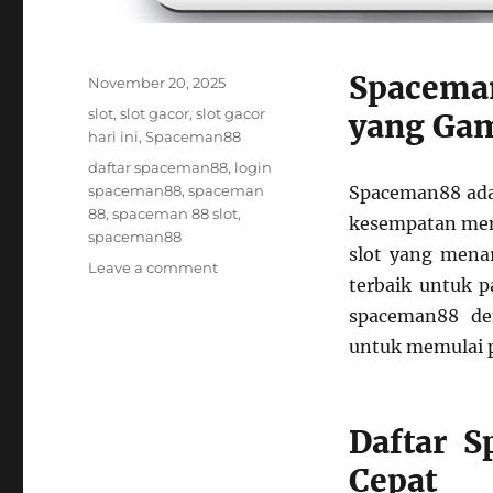
Spaceman
Posted
November 20, 2025
on
Categories
slot
,
slot gacor
,
slot gacor
yang Ga
hari ini
,
Spaceman88
Tags
daftar spaceman88
,
login
spaceman88
,
spaceman
Spaceman88 adal
88
,
spaceman 88 slot
,
kesempatan men
spaceman88
slot yang mena
on
Leave a comment
terbaik untuk p
Daftar
Spaceman88
spaceman88 d
Mudah
untuk memulai p
dan
Cepat
untuk
Menang
Daftar 
Jackpot
Cepat
Besar