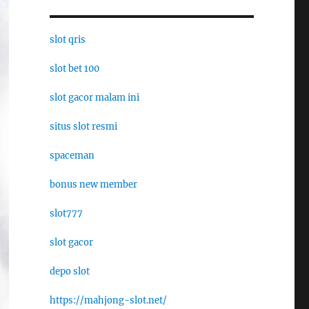
slot qris
slot bet 100
slot gacor malam ini
situs slot resmi
spaceman
bonus new member
slot777
slot gacor
depo slot
https://mahjong-slot.net/