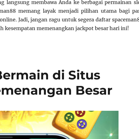
g langsung membawa Anda ke berbagai permainan sl
man88 memang layak menjadi pilihan utama bagi pa
online. Jadi, jangan ragu untuk segera daftar spaceman
ih kesempatan memenangkan jackpot besar hari ini!
ermain di Situs
emenangan Besar