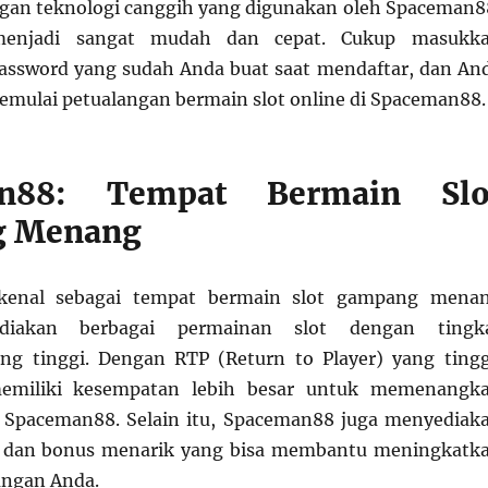
gan teknologi canggih yang digunakan oleh Spaceman8
menjadi sangat mudah dan cepat. Cukup masukk
assword yang sudah Anda buat saat mendaftar, dan An
emulai petualangan bermain slot online di Spaceman88.
an88: Tempat Bermain Slo
 Menang
kenal sebagai tempat bermain slot gampang mena
diakan berbagai permainan slot dengan tingk
g tinggi. Dengan RTP (Return to Player) yang tingg
emiliki kesempatan lebih besar untuk memenangk
i Spaceman88. Selain itu, Spaceman88 juga menyediak
 dan bonus menarik yang bisa membantu meningkatk
ngan Anda.