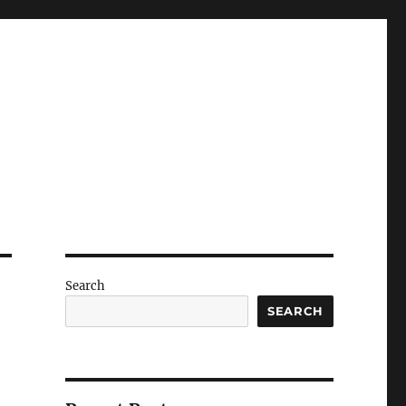
Search
SEARCH