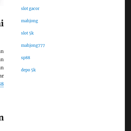
slot gacor
i
mahjong
slot 5k
mahjong777
an
sp88
an
an
depo 5k
ar
88
n