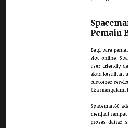
Spaceman
Pemain 
Bagi para pema
slot online, Sp
user-friendly 
akan kesulitan 
customer servi
jika mengalami 
Spaceman88 ada
menjadi tempat 
proses daftar 