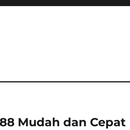
88 Mudah dan Cepat