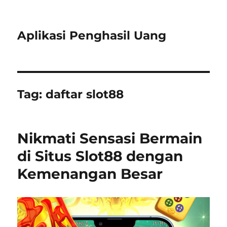
Aplikasi Penghasil Uang
Tag:
daftar slot88
Nikmati Sensasi Bermain
di Situs Slot88 dengan
Kemenangan Besar