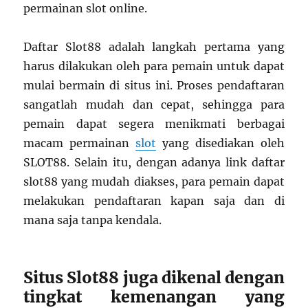
permainan slot online.
Daftar Slot88 adalah langkah pertama yang
harus dilakukan oleh para pemain untuk dapat
mulai bermain di situs ini. Proses pendaftaran
sangatlah mudah dan cepat, sehingga para
pemain dapat segera menikmati berbagai
macam permainan
slot
yang disediakan oleh
SLOT88. Selain itu, dengan adanya link daftar
slot88 yang mudah diakses, para pemain dapat
melakukan pendaftaran kapan saja dan di
mana saja tanpa kendala.
Situs Slot88 juga dikenal dengan
tingkat kemenangan yang