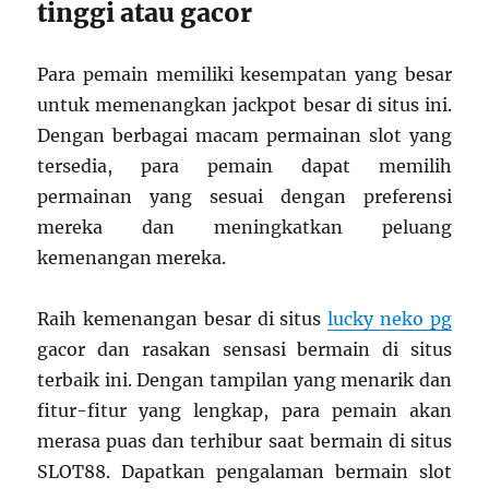
tinggi atau gacor
Para pemain memiliki kesempatan yang besar
untuk memenangkan jackpot besar di situs ini.
Dengan berbagai macam permainan slot yang
tersedia, para pemain dapat memilih
permainan yang sesuai dengan preferensi
mereka dan meningkatkan peluang
kemenangan mereka.
Raih kemenangan besar di situs
lucky neko pg
gacor dan rasakan sensasi bermain di situs
terbaik ini. Dengan tampilan yang menarik dan
fitur-fitur yang lengkap, para pemain akan
merasa puas dan terhibur saat bermain di situs
SLOT88. Dapatkan pengalaman bermain slot