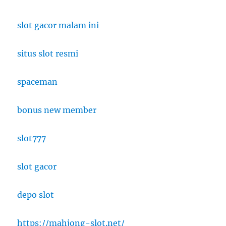
slot gacor malam ini
situs slot resmi
spaceman
bonus new member
slot777
slot gacor
depo slot
https://mahjong-slot.net/