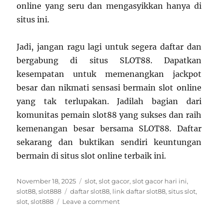
online yang seru dan mengasyikkan hanya di
situs ini.
Jadi, jangan ragu lagi untuk segera daftar dan
bergabung di situs SLOT88. Dapatkan
kesempatan untuk memenangkan jackpot
besar dan nikmati sensasi bermain slot online
yang tak terlupakan. Jadilah bagian dari
komunitas pemain slot88 yang sukses dan raih
kemenangan besar bersama SLOT88. Daftar
sekarang dan buktikan sendiri keuntungan
bermain di situs slot online terbaik ini.
Posted
Categories
November 18, 2025
slot
,
slot gacor
,
slot gacor hari ini
,
on
Tags
slot88
,
slot888
daftar slot88
,
link daftar slot88
,
situs slot
,
on
slot
,
slot888
Leave a comment
Nikmati