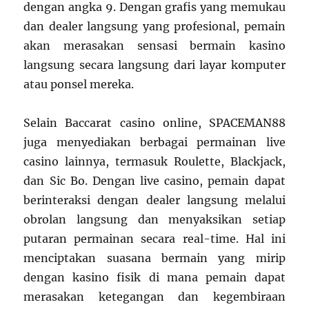
dengan angka 9. Dengan grafis yang memukau
dan dealer langsung yang profesional, pemain
akan merasakan sensasi bermain kasino
langsung secara langsung dari layar komputer
atau ponsel mereka.
Selain Baccarat casino online, SPACEMAN88
juga menyediakan berbagai permainan live
casino lainnya, termasuk Roulette, Blackjack,
dan Sic Bo. Dengan live casino, pemain dapat
berinteraksi dengan dealer langsung melalui
obrolan langsung dan menyaksikan setiap
putaran permainan secara real-time. Hal ini
menciptakan suasana bermain yang mirip
dengan kasino fisik di mana pemain dapat
merasakan ketegangan dan kegembiraan