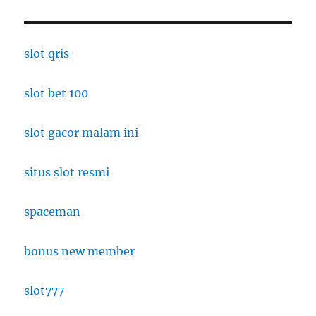
slot qris
slot bet 100
slot gacor malam ini
situs slot resmi
spaceman
bonus new member
slot777