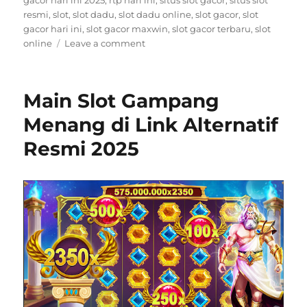
gacor hari ini 2025
,
rtp hari ini
,
situs slot gacor
,
situs slot
resmi
,
slot
,
slot dadu
,
slot dadu online
,
slot gacor
,
slot
gacor hari ini
,
slot gacor maxwin
,
slot gacor terbaru
,
slot
on
online
Leave a comment
Temukan
Situs
Slot
Main Slot Gampang
Thailand
Anti
Menang di Link Alternatif
Rungkad
Resmi 2025
Gacor
Hari
Ini