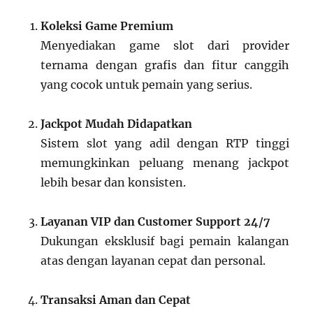
Koleksi Game Premium
Menyediakan game slot dari provider
ternama dengan grafis dan fitur canggih
yang cocok untuk pemain yang serius.
Jackpot Mudah Didapatkan
Sistem slot yang adil dengan RTP tinggi
memungkinkan peluang menang jackpot
lebih besar dan konsisten.
Layanan VIP dan Customer Support 24/7
Dukungan eksklusif bagi pemain kalangan
atas dengan layanan cepat dan personal.
Transaksi Aman dan Cepat