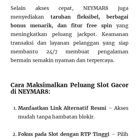
Selain akses cepat, NEYMAR8 juga
menyediakan
taruhan fleksibel, berbagai
bonus menarik, dan fitur free spin
yang
meningkatkan peluang jackpot. Keamanan
transaksi dan layanan pelanggan yang siap
membantu 24/7 membuat pengalaman
bermain semakin nyaman dan terpercaya.
Cara Maksimalkan Peluang Slot Gacor
di NEYMAR8:
Manfaatkan Link Alternatif Resmi
– Akses
mudah tanpa hambatan blokir.
Fokus pada Slot dengan RTP Tinggi
– Pilih