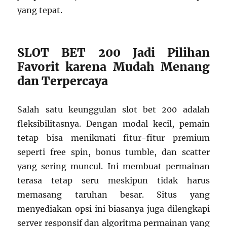
yang tepat.
SLOT BET 200 Jadi Pilihan
Favorit karena Mudah Menang
dan Terpercaya
Salah satu keunggulan slot bet 200 adalah
fleksibilitasnya. Dengan modal kecil, pemain
tetap bisa menikmati fitur-fitur premium
seperti free spin, bonus tumble, dan scatter
yang sering muncul. Ini membuat permainan
terasa tetap seru meskipun tidak harus
memasang taruhan besar. Situs yang
menyediakan opsi ini biasanya juga dilengkapi
server responsif dan algoritma permainan yang