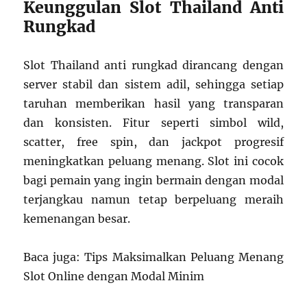
Keunggulan Slot Thailand Anti
Rungkad
Slot Thailand anti rungkad dirancang dengan
server stabil dan sistem adil, sehingga setiap
taruhan memberikan hasil yang transparan
dan konsisten. Fitur seperti simbol wild,
scatter, free spin, dan jackpot progresif
meningkatkan peluang menang. Slot ini cocok
bagi pemain yang ingin bermain dengan modal
terjangkau namun tetap berpeluang meraih
kemenangan besar.
Baca juga: Tips Maksimalkan Peluang Menang
Slot Online dengan Modal Minim