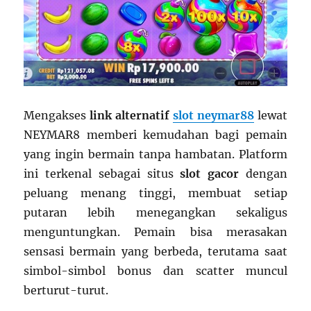
Mengakses
link alternatif
slot neymar88
lewat
NEYMAR8 memberi kemudahan bagi pemain
yang ingin bermain tanpa hambatan. Platform
ini terkenal sebagai situs
slot gacor
dengan
peluang menang tinggi, membuat setiap
putaran lebih menegangkan sekaligus
menguntungkan. Pemain bisa merasakan
sensasi bermain yang berbeda, terutama saat
simbol-simbol bonus dan scatter muncul
berturut-turut.