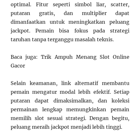
optimal. Fitur seperti simbol liar, scatter,
putaran gratis, dan multiplier dapat
dimanfaatkan untuk meningkatkan peluang
jackpot. Pemain bisa fokus pada strategi
taruhan tanpa terganggu masalah teknis.
Baca juga: Trik Ampuh Menang Slot Online
Gacor
Selain keamanan, link alternatif membantu
pemain mengatur modal lebih efektif. Setiap
putaran dapat dimaksimalkan, dan koleksi
permainan lengkap memungkinkan pemain
memilih slot sesuai strategi. Dengan begitu,
peluang meraih jackpot menjadi lebih tinggi.