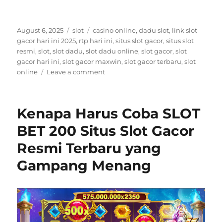
Posted
Categories
Tags
August 6, 2025
slot
casino online
,
dadu slot
,
link slot
on
gacor hari ini 2025
,
rtp hari ini
,
situs slot gacor
,
situs slot
resmi
,
slot
,
slot dadu
,
slot dadu online
,
slot gacor
,
slot
gacor hari ini
,
slot gacor maxwin
,
slot gacor terbaru
,
slot
on
online
Leave a comment
Main
di
NEYMAR88,
Kenapa Harus Coba SLOT
platform
slot
BET 200 Situs Slot Gacor
resmi
Resmi Terbaru yang
buat
kalangan
Gampang Menang
atas
yang
gampang
menang
jackpot!