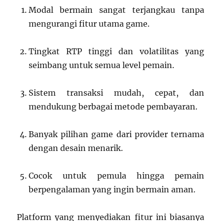
Modal bermain sangat terjangkau tanpa
mengurangi fitur utama game.
Tingkat RTP tinggi dan volatilitas yang
seimbang untuk semua level pemain.
Sistem transaksi mudah, cepat, dan
mendukung berbagai metode pembayaran.
Banyak pilihan game dari provider ternama
dengan desain menarik.
Cocok untuk pemula hingga pemain
berpengalaman yang ingin bermain aman.
Platform yang menyediakan fitur ini biasanya