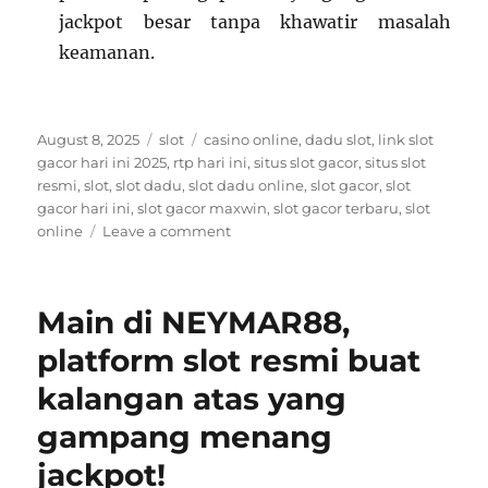
jackpot besar tanpa khawatir masalah
keamanan.
Posted
Categories
Tags
August 8, 2025
slot
casino online
,
dadu slot
,
link slot
on
gacor hari ini 2025
,
rtp hari ini
,
situs slot gacor
,
situs slot
resmi
,
slot
,
slot dadu
,
slot dadu online
,
slot gacor
,
slot
gacor hari ini
,
slot gacor maxwin
,
slot gacor terbaru
,
slot
on
online
Leave a comment
Apakah
NEYMAR88
Terbukti
Main di NEYMAR88,
Gacor
dan
platform slot resmi buat
Terpercaya
kalangan atas yang
untuk
Main
gampang menang
Slot
Hari
jackpot!
Ini?