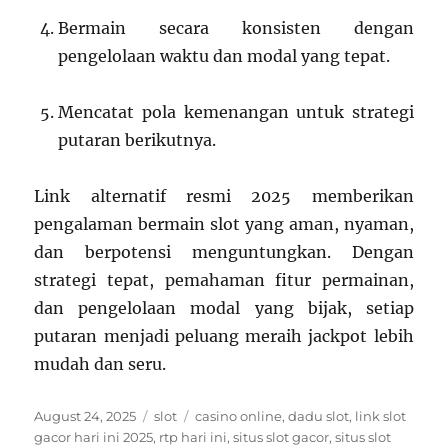
Bermain secara konsisten dengan
pengelolaan waktu dan modal yang tepat.
Mencatat pola kemenangan untuk strategi
putaran berikutnya.
Link alternatif resmi 2025 memberikan
pengalaman bermain slot yang aman, nyaman,
dan berpotensi menguntungkan. Dengan
strategi tepat, pemahaman fitur permainan,
dan pengelolaan modal yang bijak, setiap
putaran menjadi peluang meraih jackpot lebih
mudah dan seru.
Posted
Categories
Tags
August 24, 2025
slot
casino online
,
dadu slot
,
link slot
on
gacor hari ini 2025
,
rtp hari ini
,
situs slot gacor
,
situs slot