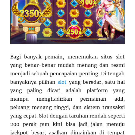
Bagi banyak pemain, menemukan situs slot
yang benar-benar mudah menang dan resmi
menjadi sebuah pencapaian penting. Di tengah
banyaknya pilihan
slot
yang beredar, satu hal
yang paling dicari adalah platform yang
mampu menghadirkan permainan adil,
peluang menang tinggi, dan sistem transaksi
yang cepat. Slot dengan taruhan rendah seperti
200 perak pun kini bisa jadi jalan menuju
jackpot besar, asalkan dimainkan di tempat