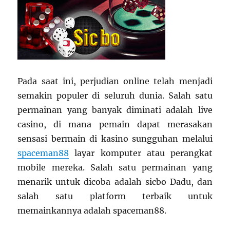
Pada saat ini, perjudian online telah menjadi
semakin populer di seluruh dunia. Salah satu
permainan yang banyak diminati adalah live
casino, di mana pemain dapat merasakan
sensasi bermain di kasino sungguhan melalui
spaceman88
layar komputer atau perangkat
mobile mereka. Salah satu permainan yang
menarik untuk dicoba adalah sicbo Dadu, dan
salah satu platform terbaik untuk
memainkannya adalah spaceman88.