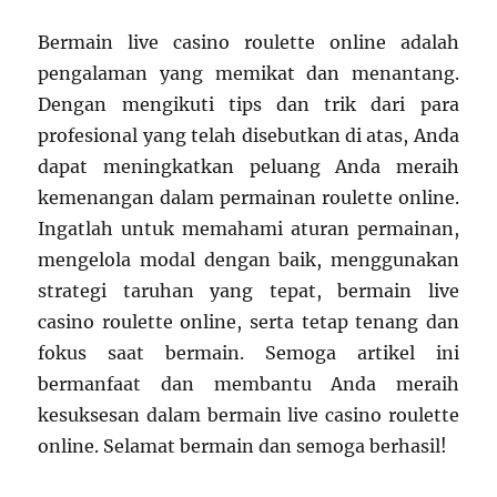
Bermain live casino roulette online adalah
pengalaman yang memikat dan menantang.
Dengan mengikuti tips dan trik dari para
profesional yang telah disebutkan di atas, Anda
dapat meningkatkan peluang Anda meraih
kemenangan dalam permainan roulette online.
Ingatlah untuk memahami aturan permainan,
mengelola modal dengan baik, menggunakan
strategi taruhan yang tepat, bermain live
casino roulette online, serta tetap tenang dan
fokus saat bermain. Semoga artikel ini
bermanfaat dan membantu Anda meraih
kesuksesan dalam bermain live casino roulette
online. Selamat bermain dan semoga berhasil!