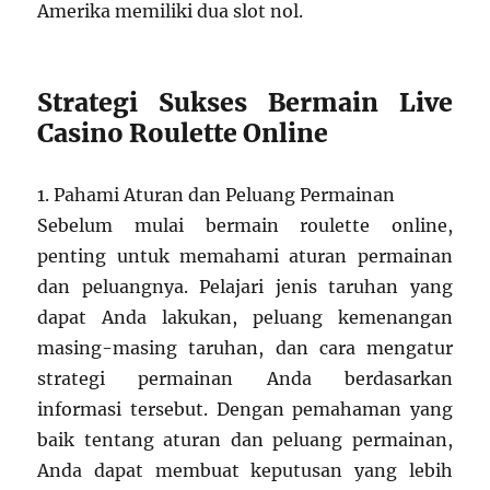
Amerika memiliki dua slot nol.
Strategi Sukses Bermain Live
Casino Roulette Online
1. Pahami Aturan dan Peluang Permainan
Sebelum mulai bermain roulette online,
penting untuk memahami aturan permainan
dan peluangnya. Pelajari jenis taruhan yang
dapat Anda lakukan, peluang kemenangan
masing-masing taruhan, dan cara mengatur
strategi permainan Anda berdasarkan
informasi tersebut. Dengan pemahaman yang
baik tentang aturan dan peluang permainan,
Anda dapat membuat keputusan yang lebih