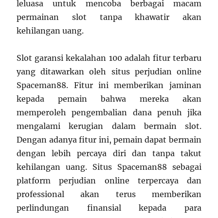
leluasa untuk mencoba berbagai macam
permainan slot tanpa khawatir akan
kehilangan uang.
Slot garansi kekalahan 100 adalah fitur terbaru
yang ditawarkan oleh situs perjudian online
Spaceman88. Fitur ini memberikan jaminan
kepada pemain bahwa mereka akan
memperoleh pengembalian dana penuh jika
mengalami kerugian dalam bermain slot.
Dengan adanya fitur ini, pemain dapat bermain
dengan lebih percaya diri dan tanpa takut
kehilangan uang. Situs Spaceman88 sebagai
platform perjudian online terpercaya dan
professional akan terus memberikan
perlindungan finansial kepada para