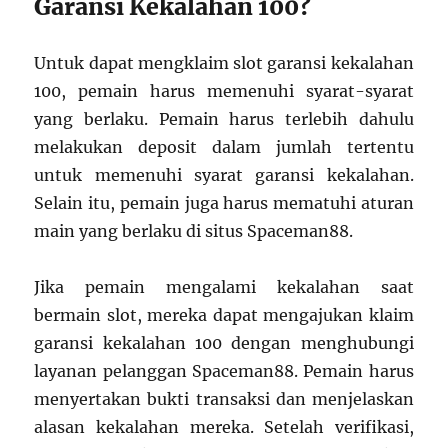
Garansi Kekalahan 100?
Untuk dapat mengklaim slot garansi kekalahan
100, pemain harus memenuhi syarat-syarat
yang berlaku. Pemain harus terlebih dahulu
melakukan deposit dalam jumlah tertentu
untuk memenuhi syarat garansi kekalahan.
Selain itu, pemain juga harus mematuhi aturan
main yang berlaku di situs Spaceman88.
Jika pemain mengalami kekalahan saat
bermain slot, mereka dapat mengajukan klaim
garansi kekalahan 100 dengan menghubungi
layanan pelanggan Spaceman88. Pemain harus
menyertakan bukti transaksi dan menjelaskan
alasan kekalahan mereka. Setelah verifikasi,