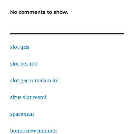
No comments to show.
slot qris
slot bet 100
slot gacor malam ini
situs slot resmi
spaceman
bonus new member