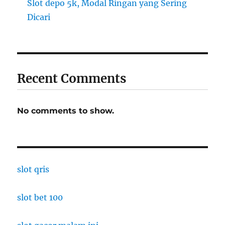
Slot depo 5k, Modal Ringan yang Sering
Dicari
Recent Comments
No comments to show.
slot qris
slot bet 100