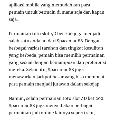
aplikasi mobile yang memudahkan para
pemain untuk bermain di mana saja dan kapan
saja.
Permainan toto slot 4D bet 200 juga menjadi
salah satu andalan dari Spaceman88. Dengan
berbagai variasi taruhan dan tingkat kesulitan
yang berbeda, pemain bisa memilih permainan
yang sesuai dengan kemampuan dan preferensi
mereka. Selain itu, Spaceman88 juga
menawarkan jackpot besar yang bisa membuat
para pemain menjadi jutawan dalam sekejap.
Namun, selain permainan toto slot 4D bet 200,
Spaceman88 juga menyediakan berbagai
permainan judi online lainnya seperti slot,