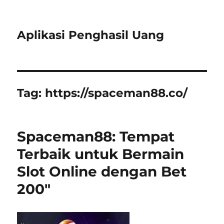
Aplikasi Penghasil Uang
Tag:
https://spaceman88.co/
Spaceman88: Tempat
Terbaik untuk Bermain
Slot Online dengan Bet
200″