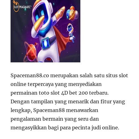
Spaceman88.co merupakan salah satu situs slot
online terpercaya yang menyediakan
permainan toto slot 4D bet 200 terbaru.
Dengan tampilan yang menarik dan fitur yang
lengkap, Spaceman88 menawarkan
pengalaman bermain yang seru dan
mengasyikkan bagi para pecinta judi online.