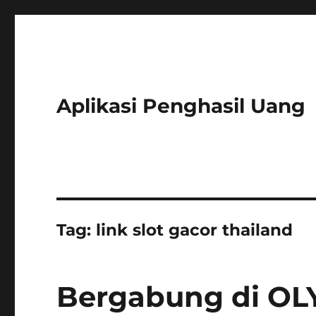
Aplikasi Penghasil Uang
Tag:
link slot gacor thailand
Bergabung di O