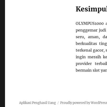
Kesimpu
OLYMPUS1000 ad
penggemar judi
seru, aman, d
berkualitas tin
terkenal gacor,
ingin meraih k
provider terba
bermain slot yan
Aplikasi Penghasil Uang
Proudly powered by WordPres