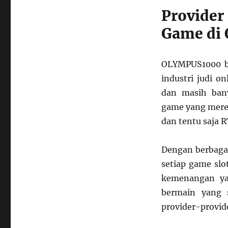
Provider
Game di
OLYMPUS1000 be
industri judi o
dan masih banya
game yang merek
dan tentu saja R
Dengan berbaga
setiap game slo
kemenangan ya
bermain yang 
provider-provid