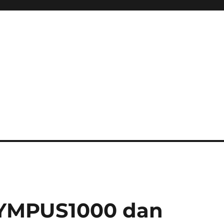
LYMPUS1000 dan