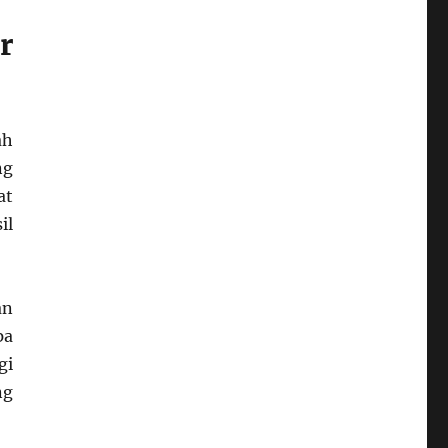
r
ah
ng
at
il
an
pa
gi
ng