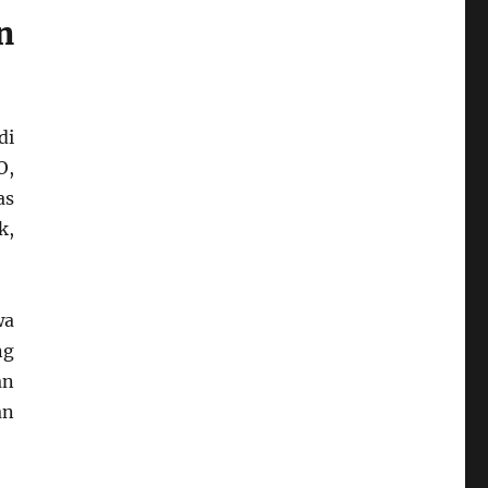
n
di
O,
as
k,
wa
ng
an
an