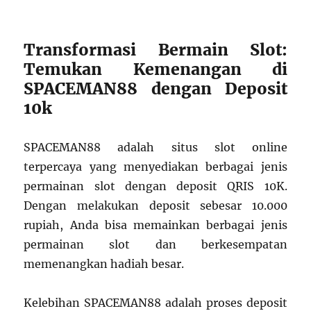
Transformasi Bermain Slot:
Temukan Kemenangan di
SPACEMAN88 dengan Deposit
10k
SPACEMAN88 adalah situs slot online
terpercaya yang menyediakan berbagai jenis
permainan slot dengan deposit QRIS 10K.
Dengan melakukan deposit sebesar 10.000
rupiah, Anda bisa memainkan berbagai jenis
permainan slot dan berkesempatan
memenangkan hadiah besar.
Kelebihan SPACEMAN88 adalah proses deposit