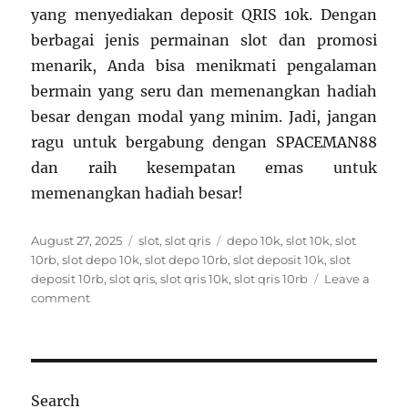
yang menyediakan deposit QRIS 10k. Dengan
berbagai jenis permainan slot dan promosi
menarik, Anda bisa menikmati pengalaman
bermain yang seru dan memenangkan hadiah
besar dengan modal yang minim. Jadi, jangan
ragu untuk bergabung dengan SPACEMAN88
dan raih kesempatan emas untuk
memenangkan hadiah besar!
Posted
Categories
Tags
August 27, 2025
slot
,
slot qris
depo 10k
,
slot 10k
,
slot
on
10rb
,
slot depo 10k
,
slot depo 10rb
,
slot deposit 10k
,
slot
deposit 10rb
,
slot qris
,
slot qris 10k
,
slot qris 10rb
Leave a
on
comment
Pilih
SPACEMAN88
untuk
Pengalaman
Slot
Search