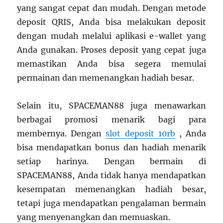
yang sangat cepat dan mudah. Dengan metode
deposit QRIS, Anda bisa melakukan deposit
dengan mudah melalui aplikasi e-wallet yang
Anda gunakan. Proses deposit yang cepat juga
memastikan Anda bisa segera memulai
permainan dan memenangkan hadiah besar.
Selain itu, SPACEMAN88 juga menawarkan
berbagai promosi menarik bagi para
membernya. Dengan
slot deposit 10rb
, Anda
bisa mendapatkan bonus dan hadiah menarik
setiap harinya. Dengan bermain di
SPACEMAN88, Anda tidak hanya mendapatkan
kesempatan memenangkan hadiah besar,
tetapi juga mendapatkan pengalaman bermain
yang menyenangkan dan memuaskan.