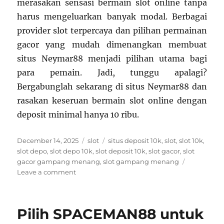
merasakan sensasi bermain slot online tanpa
harus mengeluarkan banyak modal. Berbagai
provider slot terpercaya dan pilihan permainan
gacor yang mudah dimenangkan membuat
situs Neymar88 menjadi pilihan utama bagi
para pemain. Jadi, tunggu apalagi?
Bergabunglah sekarang di situs Neymar88 dan
rasakan keseruan bermain slot online dengan
deposit minimal hanya 10 ribu.
Posted
Categories
Tags
December 14, 2025
slot
situs deposit 10k
,
slot
,
slot 10k
,
on
slot depo
,
slot depo 10k
,
slot deposit 10k
,
slot gacor
,
slot
gacor gampang menang
,
slot gampang menang
on
Leave a comment
Kembangkan
Keberuntungan
Anda
Pilih SPACEMAN88 untuk
di