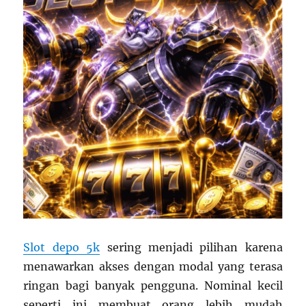
Slot depo 5k
sering menjadi pilihan karena
menawarkan akses dengan modal yang terasa
ringan bagi banyak pengguna. Nominal kecil
seperti ini membuat orang lebih mudah