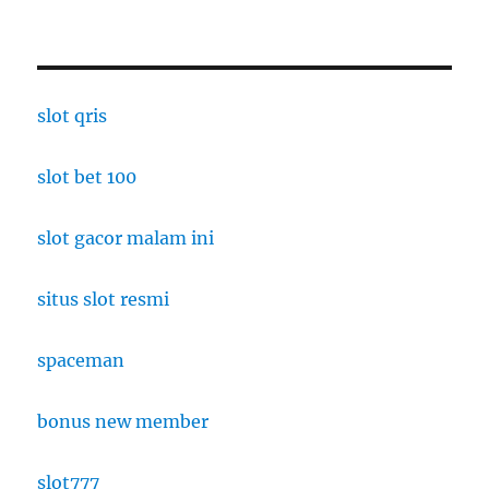
slot qris
slot bet 100
slot gacor malam ini
situs slot resmi
spaceman
bonus new member
slot777