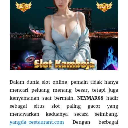
Dalam dunia slot online, pemain tidak hanya
mencari peluang menang besar, tetapi juga
kenyamanan saat bermain.
NEYMAR88
hadir
sebagai situs slot paling gacor yang
menawarkan keduanya secara seimbang.
yangda-restaurant.com
Dengan berbagai