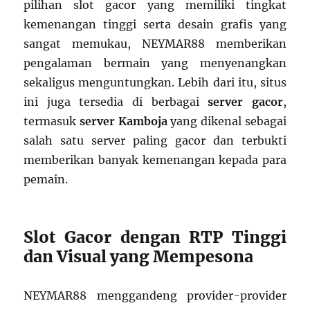
pilihan slot gacor yang memiliki tingkat
kemenangan tinggi serta desain grafis yang
sangat memukau, NEYMAR88 memberikan
pengalaman bermain yang menyenangkan
sekaligus menguntungkan. Lebih dari itu, situs
ini juga tersedia di berbagai
server gacor
,
termasuk
server Kamboja
yang dikenal sebagai
salah satu server paling gacor dan terbukti
memberikan banyak kemenangan kepada para
pemain.
Slot Gacor dengan RTP Tinggi
dan Visual yang Mempesona
NEYMAR88 menggandeng provider-provider