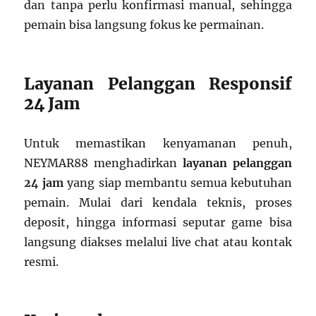
dan tanpa perlu konfirmasi manual, sehingga
pemain bisa langsung fokus ke permainan.
Layanan Pelanggan Responsif
24 Jam
Untuk memastikan kenyamanan penuh,
NEYMAR88 menghadirkan
layanan pelanggan
24 jam
yang siap membantu semua kebutuhan
pemain. Mulai dari kendala teknis, proses
deposit, hingga informasi seputar game bisa
langsung diakses melalui live chat atau kontak
resmi.