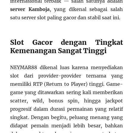
internasional terbaik — salah satunya adalah
server Kamboja
, yang dikenal sebagai salah
satu server slot paling gacor dan stabil saat ini.
Slot Gacor dengan Tingkat
Kemenangan Sangat Tinggi
NEYMAR88 dikenal luas karena menyediakan
slot dari provider-provider ternama yang
memiliki RTP (Return to Player) tinggi. Game-
game yang ditawarkan sering kali memberikan
scatter, wild, bonus spin, hingga jackpot
progresif dalam durasi permainan yang relatif
singkat. Dengan begitu, peluang menang yang
didapat pemain menjadi lebih besar, bahkan