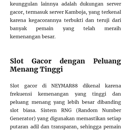
keunggulan lainnya adalah dukungan server
gacor, termasuk server Kamboja, yang terkenal
karena kegacorannya terbukti dan teruji dari
banyak pemain yang telah meraih
kemenangan besar.
Slot Gacor dengan Peluang
Menang Tinggi
Slot gacor di NEYMAR88 dikenal karena
frekuensi kemenangan yang tinggi dan
peluang menang yang lebih besar dibanding
slot biasa. Sistem RNG (Random Number
Generator) yang digunakan memastikan setiap
putaran adil dan transparan, sehingga pemain