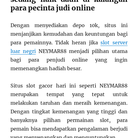
para pecinta judi online
Dengan menyediakan depo 10k, situs ini
menjanjikan kemudahan dan keuntungan bagi
para pemainnya. Tidak heran jika
slot server
luar negri
NEYMAR88 menjadi pilihan utama
bagi para penjudi online yang ingin
memenangkan hadiah besar.
Situs slot gacor hari ini seperti NEYMAR88
merupakan tempat yang tepat untuk
melakukan taruhan dan meraih kemenangan.
Dengan tingkat kemenangan yang tinggi dan
banyaknya pilihan permainan slot, para
pemain bisa mendapatkan pengalaman berjudi
yang menyenangkan dan menguntungkan.