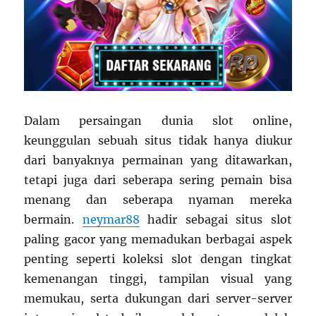
Dalam persaingan dunia slot online,
keunggulan sebuah situs tidak hanya diukur
dari banyaknya permainan yang ditawarkan,
tetapi juga dari seberapa sering pemain bisa
menang dan seberapa nyaman mereka
bermain.
neymar88
hadir sebagai situs slot
paling gacor yang memadukan berbagai aspek
penting seperti koleksi slot dengan tingkat
kemenangan tinggi, tampilan visual yang
memukau, serta dukungan dari server-server