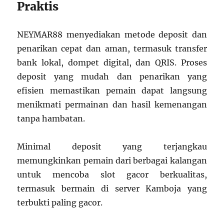
Praktis
NEYMAR88 menyediakan metode deposit dan
penarikan cepat dan aman, termasuk transfer
bank lokal, dompet digital, dan QRIS. Proses
deposit yang mudah dan penarikan yang
efisien memastikan pemain dapat langsung
menikmati permainan dan hasil kemenangan
tanpa hambatan.
Minimal deposit yang terjangkau
memungkinkan pemain dari berbagai kalangan
untuk mencoba slot gacor berkualitas,
termasuk bermain di server Kamboja yang
terbukti paling gacor.