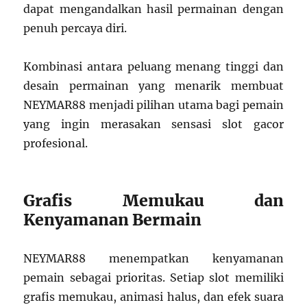
dapat mengandalkan hasil permainan dengan
penuh percaya diri.
Kombinasi antara peluang menang tinggi dan
desain permainan yang menarik membuat
NEYMAR88 menjadi pilihan utama bagi pemain
yang ingin merasakan sensasi slot gacor
profesional.
Grafis Memukau dan
Kenyamanan Bermain
NEYMAR88 menempatkan kenyamanan
pemain sebagai prioritas. Setiap slot memiliki
grafis memukau, animasi halus, dan efek suara