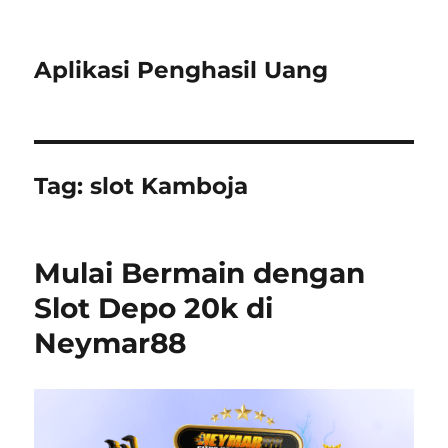
Aplikasi Penghasil Uang
Tag:
slot Kamboja
Mulai Bermain dengan
Slot Depo 20k di
Neymar88