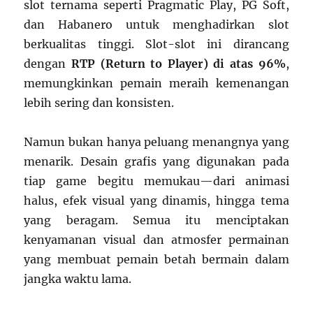
slot ternama seperti Pragmatic Play, PG Soft,
dan Habanero untuk menghadirkan slot
berkualitas tinggi. Slot-slot ini dirancang
dengan
RTP (Return to Player) di atas 96%
,
memungkinkan pemain meraih kemenangan
lebih sering dan konsisten.
Namun bukan hanya peluang menangnya yang
menarik. Desain grafis yang digunakan pada
tiap game begitu memukau—dari animasi
halus, efek visual yang dinamis, hingga tema
yang beragam. Semua itu menciptakan
kenyamanan visual dan atmosfer permainan
yang membuat pemain betah bermain dalam
jangka waktu lama.