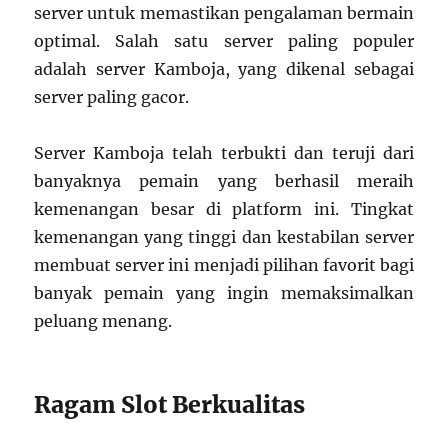
server untuk memastikan pengalaman bermain
optimal. Salah satu server paling populer
adalah server Kamboja, yang dikenal sebagai
server paling gacor.
Server Kamboja telah terbukti dan teruji dari
banyaknya pemain yang berhasil meraih
kemenangan besar di platform ini. Tingkat
kemenangan yang tinggi dan kestabilan server
membuat server ini menjadi pilihan favorit bagi
banyak pemain yang ingin memaksimalkan
peluang menang.
Ragam Slot Berkualitas