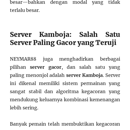
besar—bahkan dengan modal yang tidak
terlalu besar.
Server Kamboja: Salah Satu
Server Paling Gacor yang Teruji
NEYMAR88 juga menghadirkan berbagai
pilihan
server gacor
, dan salah satu yang
paling menonjol adalah
server Kamboja
. Server
ini dikenal memiliki sistem permainan yang
sangat stabil dan algoritma kegacoran yang
mendukung keluarnya kombinasi kemenangan
lebih sering.
Banyak pemain telah membuktikan kegacoran