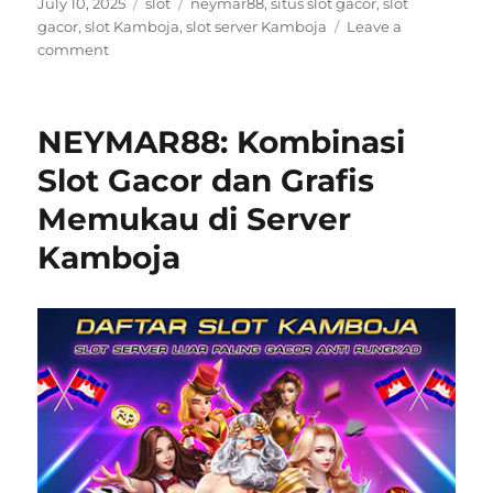
Posted
Categories
Tags
July 10, 2025
slot
neymar88
,
situs slot gacor
,
slot
on
gacor
,
slot Kamboja
,
slot server Kamboja
Leave a
on
comment
Menang
Besar
di
NEYMAR88: Kombinasi
NEYMAR88
lewat
Slot Gacor dan Grafis
Server
Memukau di Server
Kamboja
yang
Kamboja
Sudah
Teruji