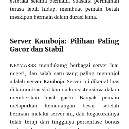
estetika selama bermain. Suasana permainan
terasa lebih hidup, membuat pemain betah
meskipun bermain dalam durasi lama.
Server Kamboja: Pilihan Paling
Gacor dan Stabil
NEYMAR88 mendukung berbagai server luar
negeri, dan salah satu yang paling menonjol
adalah
server Kamboja
. Server ini dikenal luas
di komunitas slot karena konsistensinya dalam
memberikan hasil gacor. Banyak pemain
melaporkan kemenangan besar setelah
bermain melalui server ini, dan kegacorannya
telah teruji dari tingginya persentase bonus