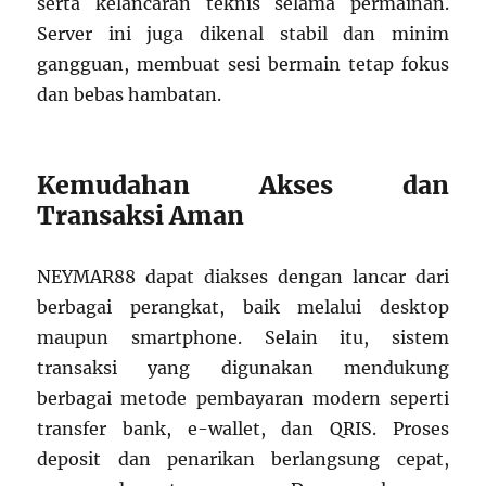
serta kelancaran teknis selama permainan.
Server ini juga dikenal stabil dan minim
gangguan, membuat sesi bermain tetap fokus
dan bebas hambatan.
Kemudahan Akses dan
Transaksi Aman
NEYMAR88 dapat diakses dengan lancar dari
berbagai perangkat, baik melalui desktop
maupun smartphone. Selain itu, sistem
transaksi yang digunakan mendukung
berbagai metode pembayaran modern seperti
transfer bank, e-wallet, dan QRIS. Proses
deposit dan penarikan berlangsung cepat,