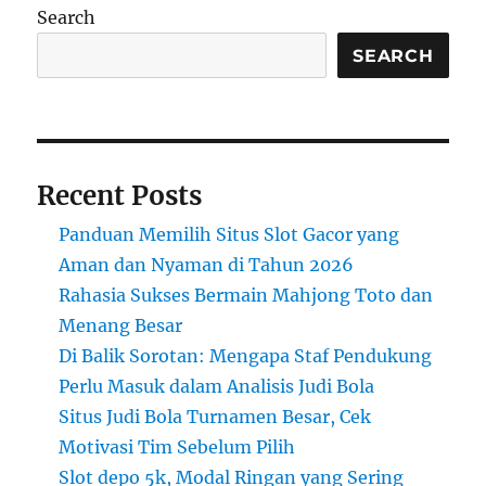
slot-
Search
né
gampang
SEARCH
menang,
duité
langsung
cair
ora
Recent Posts
mung
janji!
Panduan Memilih Situs Slot Gacor yang
Aman dan Nyaman di Tahun 2026
Rahasia Sukses Bermain Mahjong Toto dan
Menang Besar
Di Balik Sorotan: Mengapa Staf Pendukung
Perlu Masuk dalam Analisis Judi Bola
Situs Judi Bola Turnamen Besar, Cek
Motivasi Tim Sebelum Pilih
Slot depo 5k, Modal Ringan yang Sering