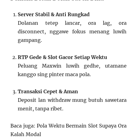
Server Stabil & Anti Rungkad
Dolanan tetep lancar, ora lag, ora
disconnect, nggawe fokus menang luwih
gampang.
RTP Gede & Slot Gacor Setiap Wektu
Peluang Maxwin luwih gedhe, utamane
kanggo sing pinter maca pola.
Transaksi Cepet & Aman
Deposit lan withdraw mung butuh sawetara
menit, tanpa ribet.
Baca juga: Pola Wektu Bermain Slot Supaya Ora
Kalah Modal