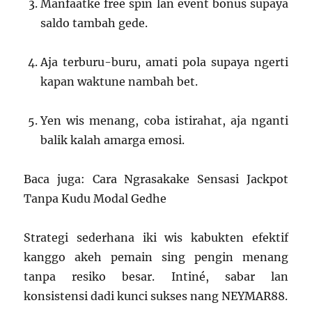
Manfaatke free spin lan event bonus supaya
saldo tambah gede.
Aja terburu-buru, amati pola supaya ngerti
kapan waktune nambah bet.
Yen wis menang, coba istirahat, aja nganti
balik kalah amarga emosi.
Baca juga: Cara Ngrasakake Sensasi Jackpot
Tanpa Kudu Modal Gedhe
Strategi sederhana iki wis kabukten efektif
kanggo akeh pemain sing pengin menang
tanpa resiko besar. Intiné, sabar lan
konsistensi dadi kunci sukses nang NEYMAR88.