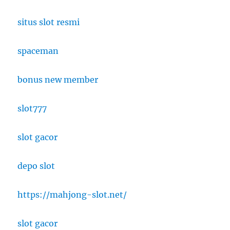
situs slot resmi
spaceman
bonus new member
slot777
slot gacor
depo slot
https://mahjong-slot.net/
slot gacor