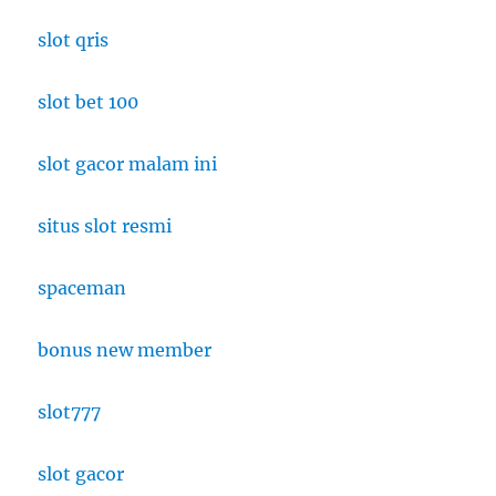
slot qris
slot bet 100
slot gacor malam ini
situs slot resmi
spaceman
bonus new member
slot777
slot gacor