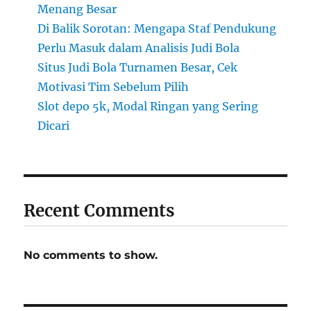
Menang Besar
Di Balik Sorotan: Mengapa Staf Pendukung
Perlu Masuk dalam Analisis Judi Bola
Situs Judi Bola Turnamen Besar, Cek
Motivasi Tim Sebelum Pilih
Slot depo 5k, Modal Ringan yang Sering
Dicari
Recent Comments
No comments to show.