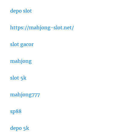
depo slot
https://mahjong-slot.net/
slot gacor
mahjong
slot 5k
mahjong777
sp88
depo 5k