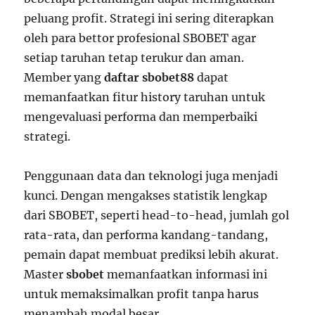
peluang profit. Strategi ini sering diterapkan
oleh para bettor profesional SBOBET agar
setiap taruhan tetap terukur dan aman.
Member yang
daftar sbobet88
dapat
memanfaatkan fitur history taruhan untuk
mengevaluasi performa dan memperbaiki
strategi.
Penggunaan data dan teknologi juga menjadi
kunci. Dengan mengakses statistik lengkap
dari SBOBET, seperti head-to-head, jumlah gol
rata-rata, dan performa kandang-tandang,
pemain dapat membuat prediksi lebih akurat.
Master
sbobet
memanfaatkan informasi ini
untuk memaksimalkan profit tanpa harus
menambah modal besar.