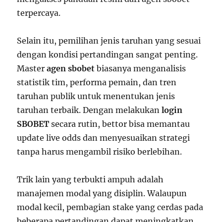
terpercaya.
Selain itu, pemilihan jenis taruhan yang sesuai
dengan kondisi pertandingan sangat penting.
Master
agen sbobet
biasanya menganalisis
statistik tim, performa pemain, dan tren
taruhan publik untuk menentukan jenis
taruhan terbaik. Dengan melakukan
login
SBOBET
secara rutin, bettor bisa memantau
update live odds dan menyesuaikan strategi
tanpa harus mengambil risiko berlebihan.
Trik lain yang terbukti ampuh adalah
manajemen modal yang disiplin. Walaupun
modal kecil, pembagian stake yang cerdas pada
beberapa pertandingan dapat meningkatkan