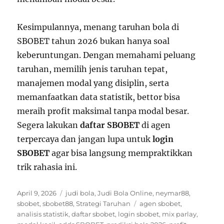
Kesimpulannya, menang taruhan bola di
SBOBET tahun 2026 bukan hanya soal
keberuntungan. Dengan memahami peluang
taruhan, memilih jenis taruhan tepat,
manajemen modal yang disiplin, serta
memanfaatkan data statistik, bettor bisa
meraih profit maksimal tanpa modal besar.
Segera lakukan
daftar SBOBET
di agen
terpercaya dan jangan lupa untuk
login
SBOBET
agar bisa langsung mempraktikkan
trik rahasia ini.
Posted
Categories
April 9, 2026
judi bola
,
Judi Bola Online
,
neymar88
,
on
Tags
sbobet
,
sbobet88
,
Strategi Taruhan
agen sbobet
,
analisis statistik
,
daftar sbobet
,
login sbobet
,
mix parlay
,