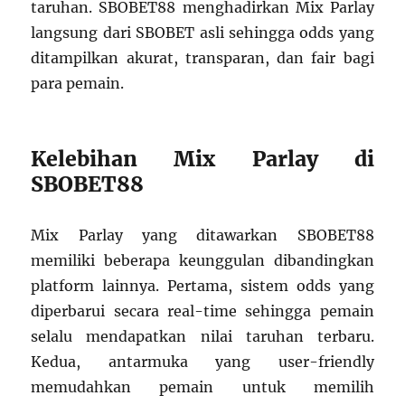
taruhan. SBOBET88 menghadirkan Mix Parlay
langsung dari SBOBET asli sehingga odds yang
ditampilkan akurat, transparan, dan fair bagi
para pemain.
Kelebihan Mix Parlay di
SBOBET88
Mix Parlay yang ditawarkan SBOBET88
memiliki beberapa keunggulan dibandingkan
platform lainnya. Pertama, sistem odds yang
diperbarui secara real-time sehingga pemain
selalu mendapatkan nilai taruhan terbaru.
Kedua, antarmuka yang user-friendly
memudahkan pemain untuk memilih