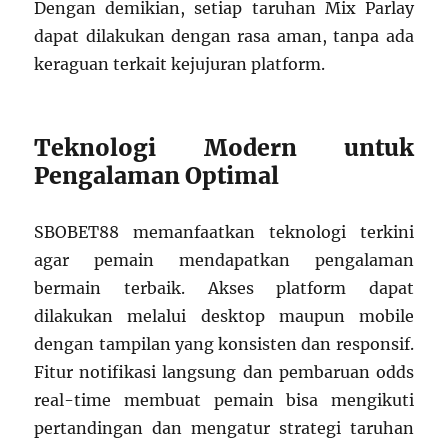
Dengan demikian, setiap taruhan Mix Parlay
dapat dilakukan dengan rasa aman, tanpa ada
keraguan terkait kejujuran platform.
Teknologi Modern untuk
Pengalaman Optimal
SBOBET88 memanfaatkan teknologi terkini
agar pemain mendapatkan pengalaman
bermain terbaik. Akses platform dapat
dilakukan melalui desktop maupun mobile
dengan tampilan yang konsisten dan responsif.
Fitur notifikasi langsung dan pembaruan odds
real-time membuat pemain bisa mengikuti
pertandingan dan mengatur strategi taruhan