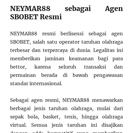
NEYMAR88 sebagai Agen
SBOBET Resmi
NEYMAR88 resmi berlisensi sebagai agen
SBOBET, salah satu operator taruhan olahraga
terbesar dan terpercaya di dunia. Legalitas ini
memberikan jaminan keamanan bagi para
bettor, karena seluruh transaksi dan
permainan berada di bawah pengawasan
standar internasional.
Sebagai agen resmi, NEYMAR88 menawarkan
berbagai jenis taruhan olahraga, mulai dari
sepak bola, basket, tenis, hingga olahraga
virtual. Semua jenis taruhan ini disajikan