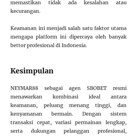
memastikan tidak ada kesalahan atau
kecurangan.
Keamanan ini menjadi salah satu faktor utama
mengapa platform ini dipercaya oleh banyak
bettor profesional di Indonesia.
Kesimpulan
NEYMAR88 sebagai agen SBOBET resmi
menawarkan kombinasi ideal antara
keamanan, peluang menang tinggi, dan
kenyamanan bermain. Dengan sistem
transaksi cepat, variasi permainan lengkap,
serta dukungan pelanggan profesional,