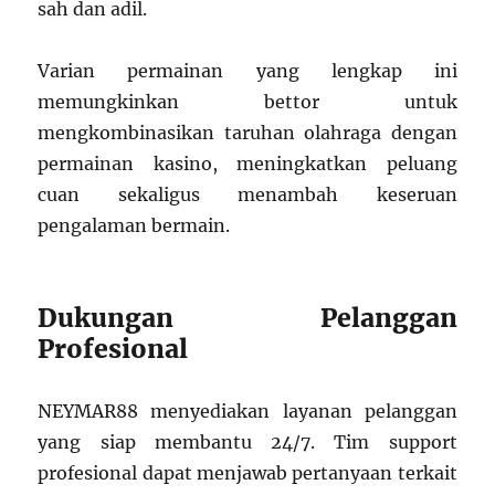
sah dan adil.
Varian permainan yang lengkap ini
memungkinkan bettor untuk
mengkombinasikan taruhan olahraga dengan
permainan kasino, meningkatkan peluang
cuan sekaligus menambah keseruan
pengalaman bermain.
Dukungan Pelanggan
Profesional
NEYMAR88 menyediakan layanan pelanggan
yang siap membantu 24/7. Tim support
profesional dapat menjawab pertanyaan terkait