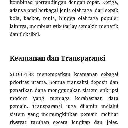
kombinasi pertandingan dengan cepat. Ketiga,
adanya opsi berbagai jenis olahraga, dari sepak
bola, basket, tenis, hingga olahraga populer
lainnya, membuat Mix Parlay semakin menarik
dan fleksibel.
Keamanan dan Transparansi
SBOBET88 menempatkan keamanan sebagai
prioritas utama. Semua transaksi deposit dan
penarikan dana menggunakan sistem enkripsi
modern yang menjaga kerahasiaan data
pemain. Transparansi juga dijamin melalui
sistem yang memungkinkan pemain melihat
riwayat taruhan secara lengkap dan jelas.