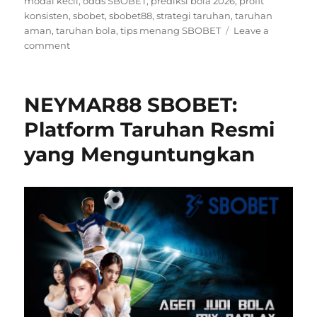
modal kecil
,
odds SBOBET
,
prediksi bola 2026
,
profit
konsisten
,
sbobet
,
sbobet88
,
strategi taruhan
,
taruhan
aman
,
taruhan bola
,
tips menang SBOBET
Leave a
on
comment
Wajib
Tahu!
Trik
NEYMAR88 SBOBET:
Rahasia
Menang
Platform Taruhan Resmi
Taruhan
yang Menguntungkan
Bola
SBOBET
di
Tahun
2026
Tanpa
Modal
Besar