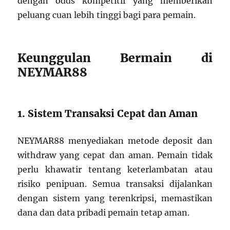
dengan odds kompetitif yang memberikan
peluang cuan lebih tinggi bagi para pemain.
Keunggulan Bermain di
NEYMAR88
1. Sistem Transaksi Cepat dan Aman
NEYMAR88 menyediakan metode deposit dan
withdraw yang cepat dan aman. Pemain tidak
perlu khawatir tentang keterlambatan atau
risiko penipuan. Semua transaksi dijalankan
dengan sistem yang terenkripsi, memastikan
dana dan data pribadi pemain tetap aman.