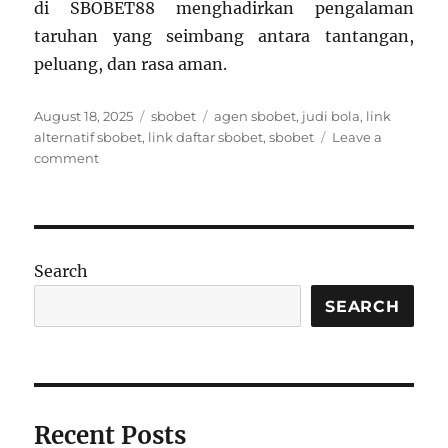
di SBOBET88 menghadirkan pengalaman
taruhan yang seimbang antara tantangan,
peluang, dan rasa aman.
Posted
Categories
Tags
August 18, 2025
sbobet
agen sbobet
,
judi bola
,
link
on
alternatif sbobet
,
link daftar sbobet
,
sbobet
Leave a
on
comment
Keunggulan
Mix
Parlay
SBOBET88:
Terhubung
Search
dengan
SBOBET
SEARCH
Asli
Recent Posts