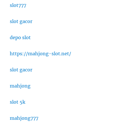
slot777
slot gacor
depo slot
https://mahjong-slot.net/
slot gacor
mahjong
slot 5k
mahjong777