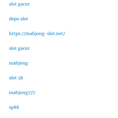
slot gacor
depo slot
https://mahjong-slot.net/
slot gacor
mahjong
slot 5k
mahjong777
sp88