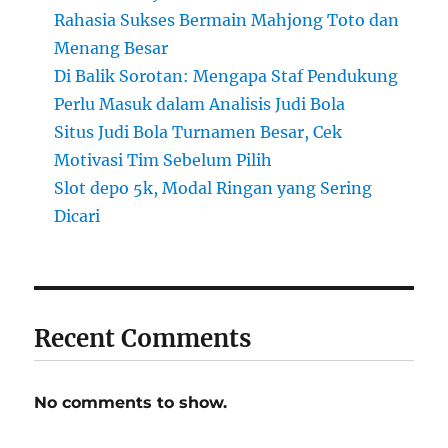
Rahasia Sukses Bermain Mahjong Toto dan
Menang Besar
Di Balik Sorotan: Mengapa Staf Pendukung
Perlu Masuk dalam Analisis Judi Bola
Situs Judi Bola Turnamen Besar, Cek
Motivasi Tim Sebelum Pilih
Slot depo 5k, Modal Ringan yang Sering
Dicari
Recent Comments
No comments to show.