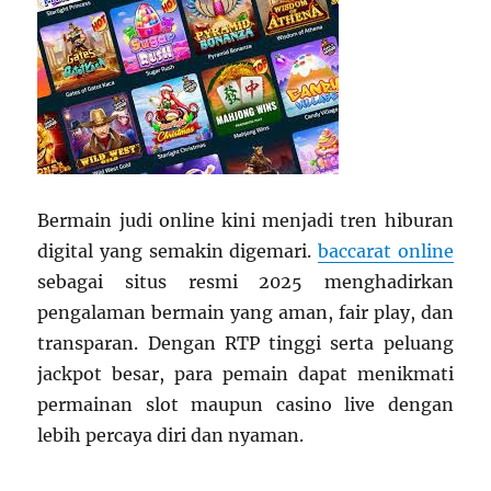
Bermain judi online kini menjadi tren hiburan
digital yang semakin digemari.
baccarat online
sebagai situs resmi 2025 menghadirkan
pengalaman bermain yang aman, fair play, dan
transparan. Dengan RTP tinggi serta peluang
jackpot besar, para pemain dapat menikmati
permainan slot maupun casino live dengan
lebih percaya diri dan nyaman.