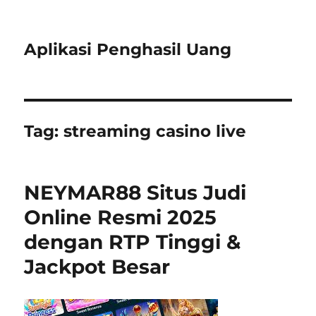
Aplikasi Penghasil Uang
Tag:
streaming casino live
NEYMAR88 Situs Judi
Online Resmi 2025
dengan RTP Tinggi &
Jackpot Besar