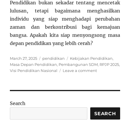
Pendidikan bukan sekadar tentang mencetak
lulusan, tetapi bagaimana menghasilkan
individu yang siap menghadapi perubahan
zaman dan berkontribusi bagi kemajuan
bangsa. Apakah kita siap menyongsong masa
depan pendidikan yang lebih cerah?
Posted
Categories
Tags
March 27, 2025
pendidikan
Kebijakan Pendidikan
,
on
Masa Depan Pendidikan
,
Pembangunan SDM
,
RPJP 2025
,
on
Visi Pendidikan Nasional
Leave a comment
Visi
Pendidikan
Nasional
dalam
RPJP
Search
2025:
Arah
SEARCH
dan
Tujuan