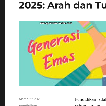
2025: Arah dan 
Posted
March 27, 2025
Pendidikan ada
on
Categories
pendidikan
tahun 2025, 