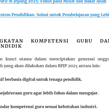
atif di Jepang 2025: Fokus pada Minat dan Bakat Anak
istem Pendidikan: Solusi untuk Pembelajaran yang Leb
NGKATAN KOMPETENSI GURU DA
ENDIDIK
n kunci utama dalam menciptakan generasi unggu
h yang akan dilakukan dalam RPJP 2025 antara lain:
if berbasis digital untuk tenaga pendidik.
ejahteraan guru agar lebih fokus dalam mengajar.
ndar kompetensi guru sesuai kebutuhan industri.