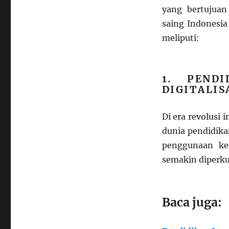
yang bertujuan
saing Indonesia
meliputi:
1. PEND
DIGITALIS
Di era revolusi 
dunia pendidikan
penggunaan ke
semakin diperku
Baca juga: