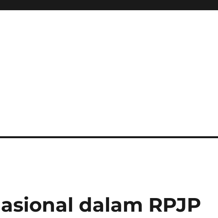
Nasional dalam RPJP