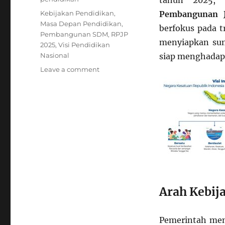
Tags
Kebijakan Pendidikan
,
Pembangunan J
Masa Depan Pendidikan
,
berfokus pada t
Pembangunan SDM
,
RPJP
menyiapkan sum
2025
,
Visi Pendidikan
Nasional
siap menghadapi
on
Leave a comment
Visi
Pendidikan
Nasional
dalam
RPJP
2025:
Arah
dan
Tujuan
Masa
Depan
Arah Kebij
Pemerintah men