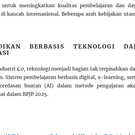
 untuk meningkatkan kualitas pembelajaran dan da
 di kancah internasional. Beberapa arah kebijakan uta
IDIKAN BERBASIS TEKNOLOGI DA
ASI
industri 4.0, teknologi menjadi bagian tak terpisahkan da
. Sistem pembelajaran berbasis digital, e-learning, ser
cerdasan buatan (AI) dalam metode pengajaran ak
at dalam RPJP 2025.