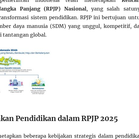
angka Panjang (RPJP) Nasional
, yang salah satun
ransformasi sistem pendidikan. RPJP ini bertujuan unt
ber daya manusia (SDM) yang unggul, kompetitif, d
 tantangan global.
akan Pendidikan dalam RPJP 2025
etapkan beberapa kebijakan strategis dalam pendidik