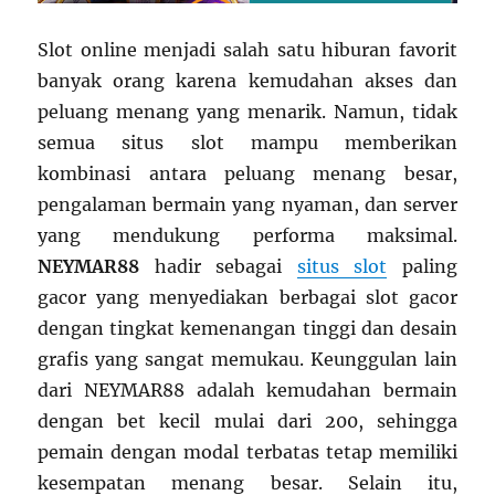
Slot online menjadi salah satu hiburan favorit
banyak orang karena kemudahan akses dan
peluang menang yang menarik. Namun, tidak
semua situs slot mampu memberikan
kombinasi antara peluang menang besar,
pengalaman bermain yang nyaman, dan server
yang mendukung performa maksimal.
NEYMAR88
hadir sebagai
situs slot
paling
gacor yang menyediakan berbagai slot gacor
dengan tingkat kemenangan tinggi dan desain
grafis yang sangat memukau. Keunggulan lain
dari NEYMAR88 adalah kemudahan bermain
dengan bet kecil mulai dari 200, sehingga
pemain dengan modal terbatas tetap memiliki
kesempatan menang besar. Selain itu,