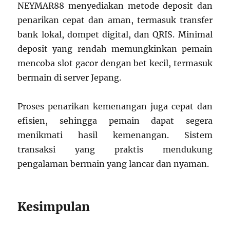
NEYMAR88 menyediakan metode deposit dan
penarikan cepat dan aman, termasuk transfer
bank lokal, dompet digital, dan QRIS. Minimal
deposit yang rendah memungkinkan pemain
mencoba slot gacor dengan bet kecil, termasuk
bermain di server Jepang.
Proses penarikan kemenangan juga cepat dan
efisien, sehingga pemain dapat segera
menikmati hasil kemenangan. Sistem
transaksi yang praktis mendukung
pengalaman bermain yang lancar dan nyaman.
Kesimpulan