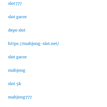
slot777
slot gacor
depo slot
https://mahjong-slot.net/
slot gacor
mahjong
slot 5k
mahjong777