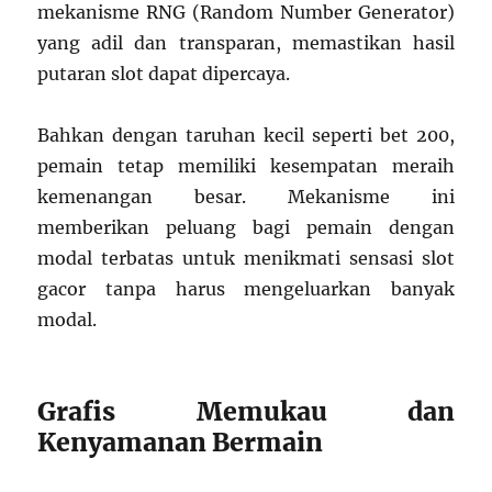
mekanisme RNG (Random Number Generator)
yang adil dan transparan, memastikan hasil
putaran slot dapat dipercaya.
Bahkan dengan taruhan kecil seperti bet 200,
pemain tetap memiliki kesempatan meraih
kemenangan besar. Mekanisme ini
memberikan peluang bagi pemain dengan
modal terbatas untuk menikmati sensasi slot
gacor tanpa harus mengeluarkan banyak
modal.
Grafis Memukau dan
Kenyamanan Bermain