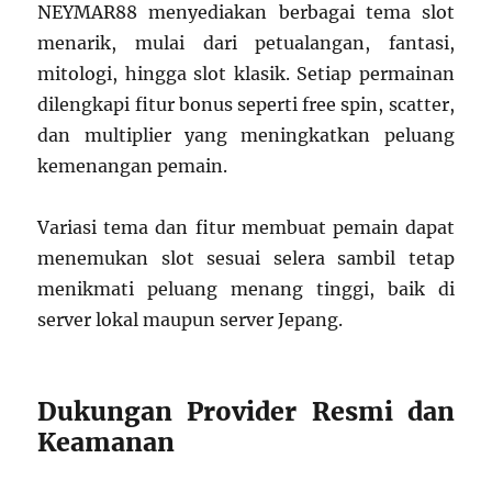
NEYMAR88 menyediakan berbagai tema slot
menarik, mulai dari petualangan, fantasi,
mitologi, hingga slot klasik. Setiap permainan
dilengkapi fitur bonus seperti free spin, scatter,
dan multiplier yang meningkatkan peluang
kemenangan pemain.
Variasi tema dan fitur membuat pemain dapat
menemukan slot sesuai selera sambil tetap
menikmati peluang menang tinggi, baik di
server lokal maupun server Jepang.
Dukungan Provider Resmi dan
Keamanan