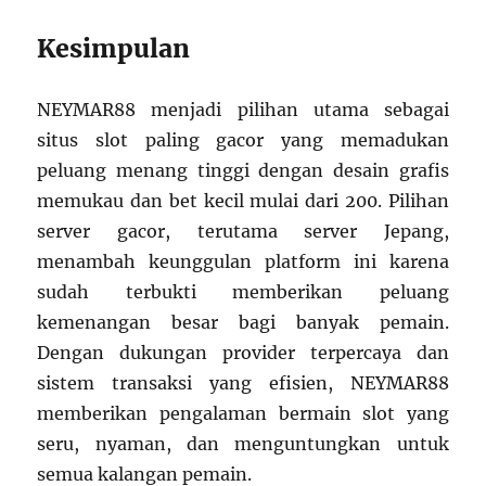
Kesimpulan
NEYMAR88 menjadi pilihan utama sebagai
situs slot paling gacor yang memadukan
peluang menang tinggi dengan desain grafis
memukau dan bet kecil mulai dari 200. Pilihan
server gacor, terutama server Jepang,
menambah keunggulan platform ini karena
sudah terbukti memberikan peluang
kemenangan besar bagi banyak pemain.
Dengan dukungan provider terpercaya dan
sistem transaksi yang efisien, NEYMAR88
memberikan pengalaman bermain slot yang
seru, nyaman, dan menguntungkan untuk
semua kalangan pemain.