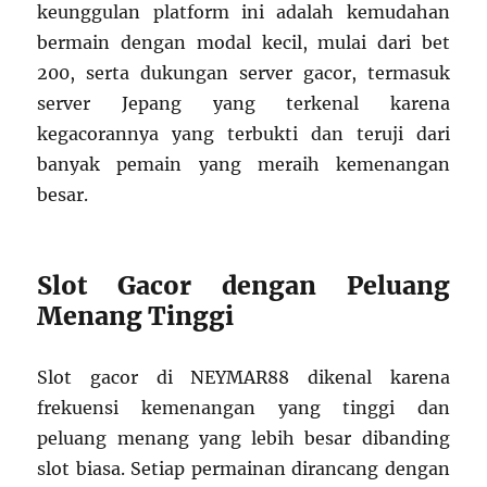
keunggulan platform ini adalah kemudahan
bermain dengan modal kecil, mulai dari bet
200, serta dukungan server gacor, termasuk
server Jepang yang terkenal karena
kegacorannya yang terbukti dan teruji dari
banyak pemain yang meraih kemenangan
besar.
Slot Gacor dengan Peluang
Menang Tinggi
Slot gacor di NEYMAR88 dikenal karena
frekuensi kemenangan yang tinggi dan
peluang menang yang lebih besar dibanding
slot biasa. Setiap permainan dirancang dengan