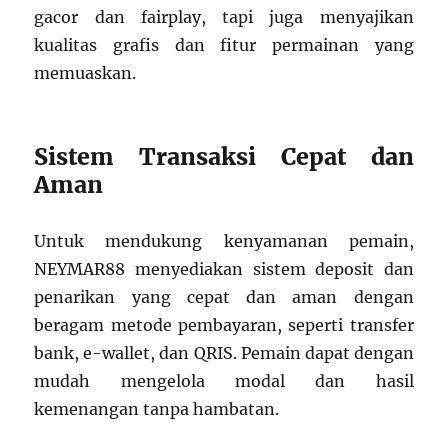
gacor dan fairplay, tapi juga menyajikan
kualitas grafis dan fitur permainan yang
memuaskan.
Sistem Transaksi Cepat dan
Aman
Untuk mendukung kenyamanan pemain,
NEYMAR88 menyediakan sistem deposit dan
penarikan yang cepat dan aman dengan
beragam metode pembayaran, seperti transfer
bank, e-wallet, dan QRIS. Pemain dapat dengan
mudah mengelola modal dan hasil
kemenangan tanpa hambatan.