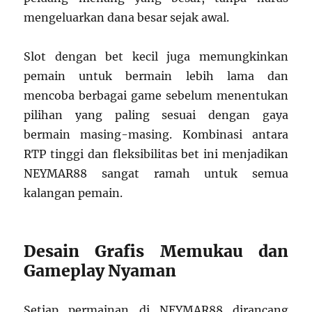
mengeluarkan dana besar sejak awal.
Slot dengan bet kecil juga memungkinkan
pemain untuk bermain lebih lama dan
mencoba berbagai game sebelum menentukan
pilihan yang paling sesuai dengan gaya
bermain masing-masing. Kombinasi antara
RTP tinggi dan fleksibilitas bet ini menjadikan
NEYMAR88 sangat ramah untuk semua
kalangan pemain.
Desain Grafis Memukau dan
Gameplay Nyaman
Setiap permainan di NEYMAR88 dirancang