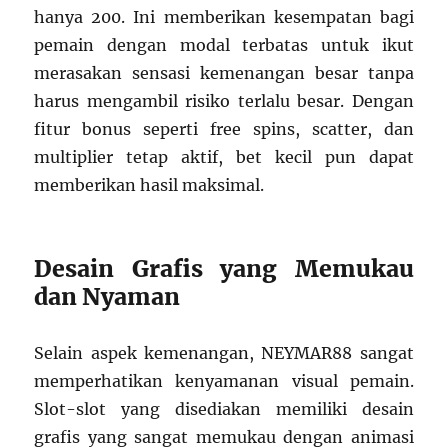
hanya 200. Ini memberikan kesempatan bagi
pemain dengan modal terbatas untuk ikut
merasakan sensasi kemenangan besar tanpa
harus mengambil risiko terlalu besar. Dengan
fitur bonus seperti free spins, scatter, dan
multiplier tetap aktif, bet kecil pun dapat
memberikan hasil maksimal.
Desain Grafis yang Memukau
dan Nyaman
Selain aspek kemenangan, NEYMAR88 sangat
memperhatikan kenyamanan visual pemain.
Slot-slot yang disediakan memiliki desain
grafis yang sangat memukau dengan animasi