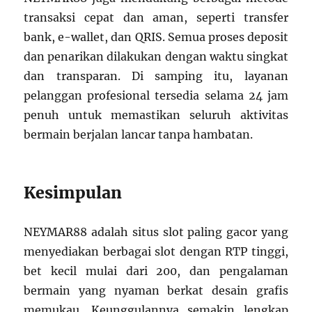
transaksi cepat dan aman, seperti transfer
bank, e-wallet, dan QRIS. Semua proses deposit
dan penarikan dilakukan dengan waktu singkat
dan transparan. Di samping itu, layanan
pelanggan profesional tersedia selama 24 jam
penuh untuk memastikan seluruh aktivitas
bermain berjalan lancar tanpa hambatan.
Kesimpulan
NEYMAR88 adalah situs slot paling gacor yang
menyediakan berbagai slot dengan RTP tinggi,
bet kecil mulai dari 200, dan pengalaman
bermain yang nyaman berkat desain grafis
memukau. Keunggulannya semakin lengkap