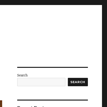
Search
SEARCH