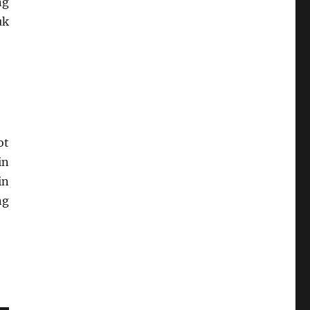
ng
uk
ot
in
in
ng