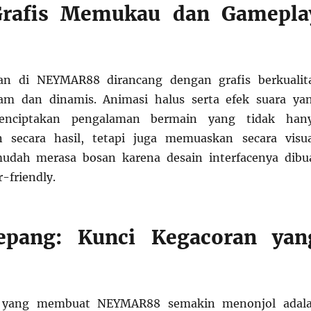
Grafis Memukau dan Gamepla
an di NEYMAR88 dirancang dengan grafis berkualit
jam dan dinamis. Animasi halus serta efek suara ya
nciptakan pengalaman bermain yang tidak han
secara hasil, tetapi juga memuaskan secara visua
udah merasa bosan karena desain interfacenya dibu
-friendly.
Jepang: Kunci Kegacoran yan
l yang membuat NEYMAR88 semakin menonjol adal