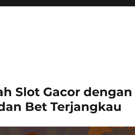
 Slot Gacor dengan
 dan Bet Terjangkau