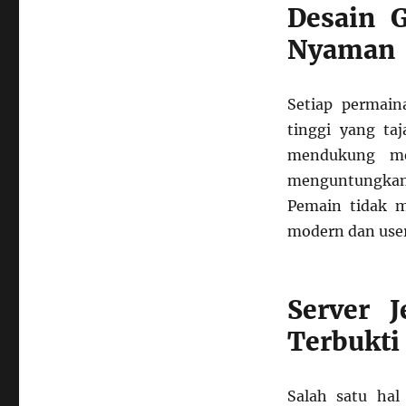
Desain 
Nyaman
Setiap permain
tinggi yang ta
mendukung me
menguntungkan 
Pemain tidak m
modern dan user
Server 
Terbukti
Salah satu ha