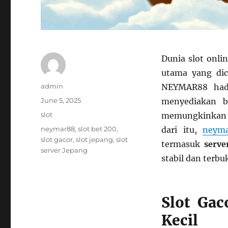
Dunia slot onli
utama yang dic
Author
admin
NEYMAR88 hadi
Posted
June 5, 2025
menyediakan be
on
Categories
slot
memungkinkan p
Tags
neymar88
,
slot bet 200
,
dari itu,
neym
slot gacor
,
slot jepang
,
slot
termasuk
serve
server Jepang
stabil dan terb
Slot Ga
Kecil