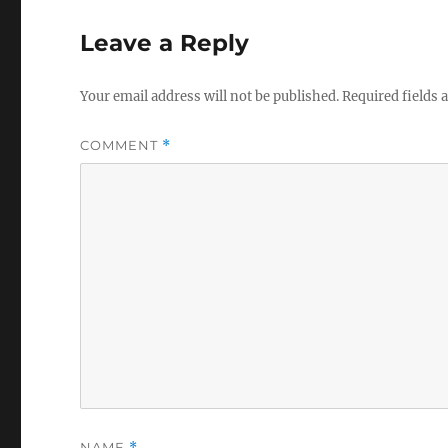
Leave a Reply
Your email address will not be published.
Required fields
COMMENT
*
NAME
*