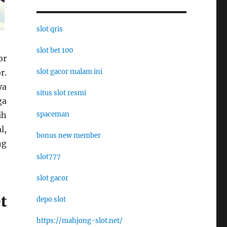
slot qris
slot bet 100
or
slot gacor malam ini
r.
ya
situs slot resmi
ga
spaceman
ih
l,
bonus new member
ng
slot777
slot gacor
t
depo slot
https://mahjong-slot.net/