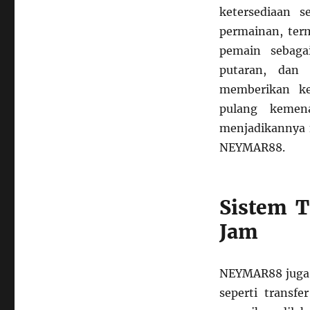
ketersediaan s
permainan, te
pemain sebaga
putaran, dan 
memberikan ke
pulang kemena
menjadikannya f
NEYMAR88.
Sistem T
Jam
NEYMAR88 juga 
seperti transf