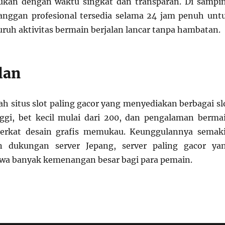
kukan dengan waktu singkat dan transparan. Di sampi
langgan profesional tersedia selama 24 jam penuh unt
ruh aktivitas bermain berjalan lancar tanpa hambatan.
lan
 situs slot paling gacor yang menyediakan berbagai sl
ggi, bet kecil mulai dari 200, dan pengalaman berma
erkat desain grafis memukau. Keunggulannya semak
n dukungan server Jepang, server paling gacor ya
wa banyak kemenangan besar bagi para pemain.