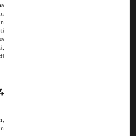
ma
an
an
ti
wa
i,
di
4
n,
an