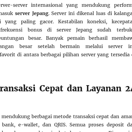
erver-server internasional yang mendukung perfor
rmasuk
server Jepang
. Server ini dikenal luas di kalang
i yang paling gacor. Kestabilan koneksi, kecepat
frekuensi bonus di server Jepang sudah terbuk
untungan besar. Banyak pemain berhasil memba
ngan besar setelah bermain melalui server in
avorit di antara berbagai pilihan server yang tersedia 
ransaksi Cepat dan Layanan 2
mendukung berbagai metode transaksi cepat dan ama
er bank, e-wallet, dan QRIS. Semua proses deposit d