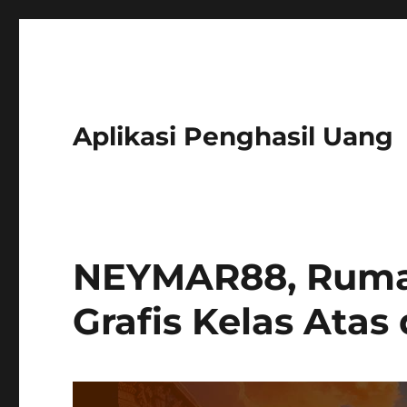
Aplikasi Penghasil Uang
NEYMAR88, Rumah
Grafis Kelas Atas