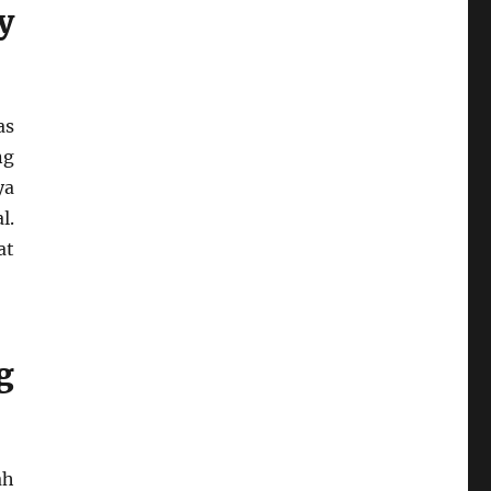
y
as
ng
ya
l.
at
g
ah