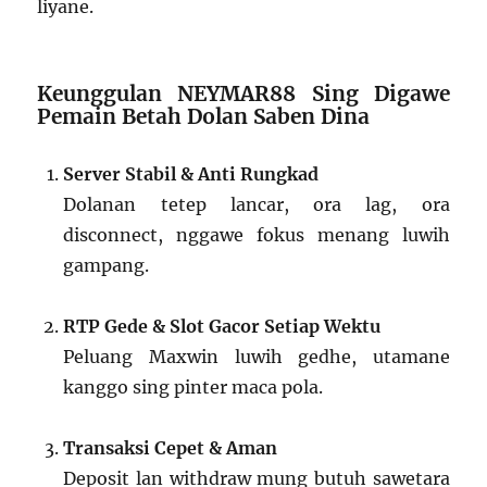
liyane.
Keunggulan NEYMAR88 Sing Digawe
Pemain Betah Dolan Saben Dina
Server Stabil & Anti Rungkad
Dolanan tetep lancar, ora lag, ora
disconnect, nggawe fokus menang luwih
gampang.
RTP Gede & Slot Gacor Setiap Wektu
Peluang Maxwin luwih gedhe, utamane
kanggo sing pinter maca pola.
Transaksi Cepet & Aman
Deposit lan withdraw mung butuh sawetara