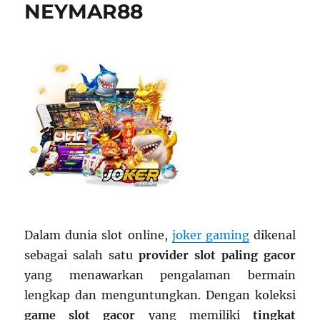
NEYMAR88
Dalam dunia slot online,
joker gaming
dikenal
sebagai salah satu
provider slot paling gacor
yang menawarkan pengalaman bermain
lengkap dan menguntungkan. Dengan koleksi
game slot gacor
yang memiliki
tingkat