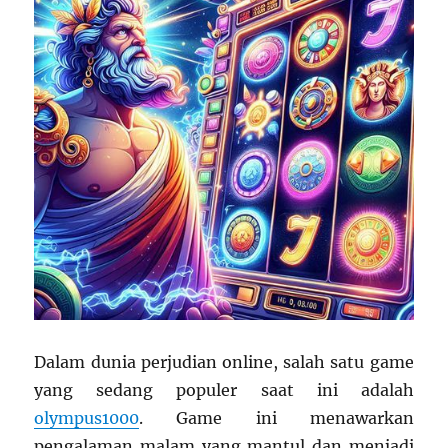
Dalam dunia perjudian online, salah satu game
yang sedang populer saat ini adalah
olympus1000
. Game ini menawarkan
pengalaman malam yang mantul dan menjadi