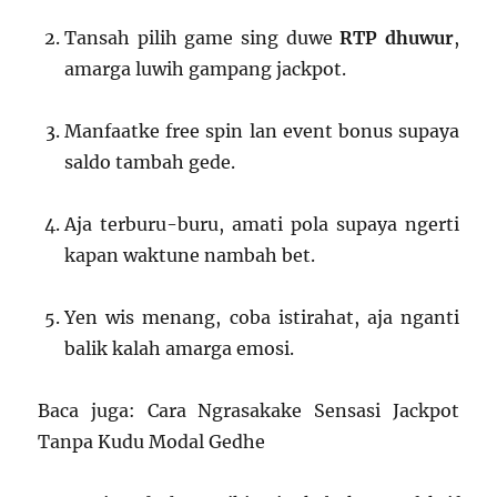
Tansah pilih game sing duwe
RTP dhuwur
,
amarga luwih gampang jackpot.
Manfaatke free spin lan event bonus supaya
saldo tambah gede.
Aja terburu-buru, amati pola supaya ngerti
kapan waktune nambah bet.
Yen wis menang, coba istirahat, aja nganti
balik kalah amarga emosi.
Baca juga: Cara Ngrasakake Sensasi Jackpot
Tanpa Kudu Modal Gedhe