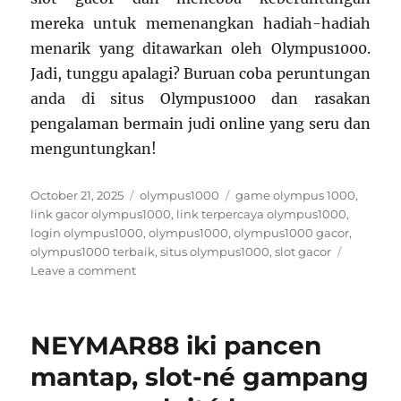
mereka untuk memenangkan hadiah-hadiah
menarik yang ditawarkan oleh Olympus1000.
Jadi, tunggu apalagi? Buruan coba peruntungan
anda di situs Olympus1000 dan rasakan
pengalaman bermain judi online yang seru dan
menguntungkan!
Posted
Categories
Tags
October 21, 2025
olympus1000
game olympus 1000
,
on
link gacor olympus1000
,
link terpercaya olympus1000
,
login olympus1000
,
olympus1000
,
olympus1000 gacor
,
olympus1000 terbaik
,
situs olympus1000
,
slot gacor
on
Leave a comment
Meriahkan
Malam
Anda
NEYMAR88 iki pancen
dengan
Olympus1000:
mantap, slot-né gampang
Daftar