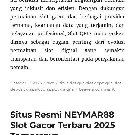
yang inklusif dan efisien. Dengan dukungan
permainan slot gacor dari berbagai provider
ternama, keamanan data yang terjamin, dan
pelayanan profesional, Slot QRIS menegaskan
dirinya sebagai bagian penting dari evolusi
permainan slot digital yang semakin
transparan dan berorientasi pada pengalaman
pemain.
Posted
Categories
Tags
October 17, 2025
slot
situs slot qris
,
slot depo qris
,
slot
on
on
deposit qris
,
slot qris
,
slot via qris
Leave a comment
Kemudah
Bermain
Slot
Situs Resmi NEYMAR88
Online
dengan
Slot Gacor Terbaru 2025
Teknologi
Pembayar