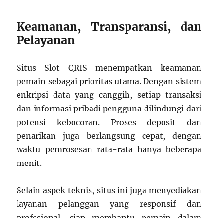
Keamanan, Transparansi, dan
Pelayanan
Situs Slot QRIS menempatkan keamanan
pemain sebagai prioritas utama. Dengan sistem
enkripsi data yang canggih, setiap transaksi
dan informasi pribadi pengguna dilindungi dari
potensi kebocoran. Proses deposit dan
penarikan juga berlangsung cepat, dengan
waktu pemrosesan rata-rata hanya beberapa
menit.
Selain aspek teknis, situs ini juga menyediakan
layanan pelanggan yang responsif dan
profesional, siap membantu pemain dalam