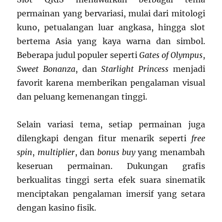
permainan yang bervariasi, mulai dari mitologi
kuno, petualangan luar angkasa, hingga slot
bertema Asia yang kaya warna dan simbol.
Beberapa judul populer seperti
Gates of Olympus
,
Sweet Bonanza
, dan
Starlight Princess
menjadi
favorit karena memberikan pengalaman visual
dan peluang kemenangan tinggi.
Selain variasi tema, setiap permainan juga
dilengkapi dengan fitur menarik seperti
free
spin
,
multiplier
, dan
bonus buy
yang menambah
keseruan permainan. Dukungan grafis
berkualitas tinggi serta efek suara sinematik
menciptakan pengalaman imersif yang setara
dengan kasino fisik.