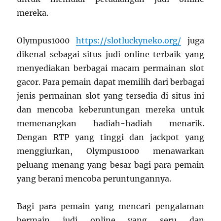
mereka.
Olympus1000
https://slotluckyneko.org/
juga
dikenal sebagai situs judi online terbaik yang
menyediakan berbagai macam permainan slot
gacor. Para pemain dapat memilih dari berbagai
jenis permainan slot yang tersedia di situs ini
dan mencoba keberuntungan mereka untuk
memenangkan hadiah-hadiah menarik.
Dengan RTP yang tinggi dan jackpot yang
menggiurkan, Olympus1000 menawarkan
peluang menang yang besar bagi para pemain
yang berani mencoba peruntungannya.
Bagi para pemain yang mencari pengalaman
bermain judi online yang seru dan