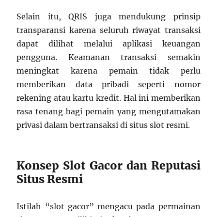
Selain itu, QRIS juga mendukung prinsip
transparansi karena seluruh riwayat transaksi
dapat dilihat melalui aplikasi keuangan
pengguna. Keamanan transaksi semakin
meningkat karena pemain tidak perlu
memberikan data pribadi seperti nomor
rekening atau kartu kredit. Hal ini memberikan
rasa tenang bagi pemain yang mengutamakan
privasi dalam bertransaksi di situs slot resmi.
Konsep Slot Gacor dan Reputasi
Situs Resmi
Istilah “slot gacor” mengacu pada permainan