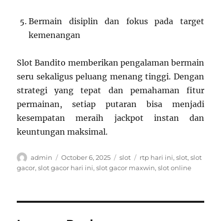
Bermain disiplin dan fokus pada target
kemenangan
Slot Bandito memberikan pengalaman bermain
seru sekaligus peluang menang tinggi. Dengan
strategi yang tepat dan pemahaman fitur
permainan, setiap putaran bisa menjadi
kesempatan meraih jackpot instan dan
keuntungan maksimal.
Author
Posted
Categories
Tags
admin
October 6, 2025
slot
rtp hari ini
,
slot
,
slot
on
gacor
,
slot gacor hari ini
,
slot gacor maxwin
,
slot online