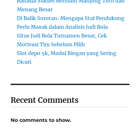
Rahasia Sukses Bermain Mahjong Toto dan
Menang Besar
Di Balik Sorotan: Mengapa Staf Pendukung
Perlu Masuk dalam Analisis Judi Bola
Situs Judi Bola Turnamen Besar, Cek
Motivasi Tim Sebelum Pilih
Slot depo 5k, Modal Ringan yang Sering
Dicari
Recent Comments
No comments to show.