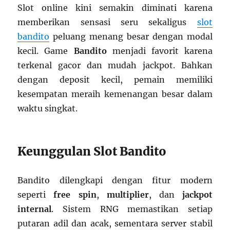
Slot online kini semakin diminati karena
memberikan sensasi seru sekaligus
slot
bandito
peluang menang besar dengan modal
kecil. Game
Bandito
menjadi favorit karena
terkenal gacor dan mudah jackpot. Bahkan
dengan deposit kecil, pemain memiliki
kesempatan meraih kemenangan besar dalam
waktu singkat.
Keunggulan Slot Bandito
Bandito dilengkapi dengan fitur modern
seperti
free spin
,
multiplier
, dan
jackpot
internal
. Sistem RNG memastikan setiap
putaran adil dan acak, sementara server stabil