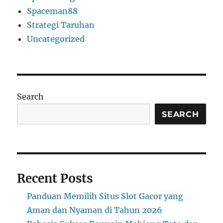
Spaceman88
Strategi Taruhan
Uncategorized
Search
SEARCH
Recent Posts
Panduan Memilih Situs Slot Gacor yang
Aman dan Nyaman di Tahun 2026