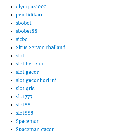
olympus1000
pendidikan
sbobet
sbobet88
sicbo
Situs Server Thailand
slot
slot bet 200
slot gacor
slot gacor hari ini
slot qris
slot777
slot88
slot888
Spaceman
Spaceman gacor