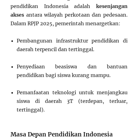
pendidikan Indonesia adalah
kesenjangan
akses
antara wilayah perkotaan dan pedesaan.
Dalam RPJP 2025, pemerintah menargetkan:
Pembangunan infrastruktur pendidikan di
daerah terpencil dan tertinggal.
Penyediaan beasiswa dan bantuan
pendidikan bagi siswa kurang mampu.
Pemanfaatan teknologi untuk menjangkau
siswa di daerah 3T (terdepan, terluar,
tertinggal).
Masa Depan Pendidikan Indonesia