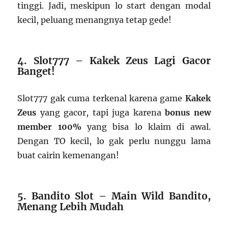
tinggi. Jadi, meskipun lo start dengan modal
kecil, peluang menangnya tetap gede!
4. Slot777 – Kakek Zeus Lagi Gacor
Banget!
Slot777 gak cuma terkenal karena game
Kakek
Zeus
yang gacor, tapi juga karena
bonus new
member 100%
yang bisa lo klaim di awal.
Dengan TO kecil, lo gak perlu nunggu lama
buat cairin kemenangan!
5. Bandito Slot – Main Wild Bandito,
Menang Lebih Mudah