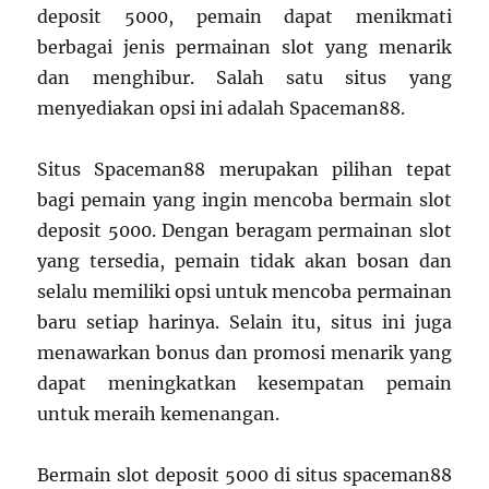
deposit 5000, pemain dapat menikmati
berbagai jenis permainan slot yang menarik
dan menghibur. Salah satu situs yang
menyediakan opsi ini adalah Spaceman88.
Situs Spaceman88 merupakan pilihan tepat
bagi pemain yang ingin mencoba bermain slot
deposit 5000. Dengan beragam permainan slot
yang tersedia, pemain tidak akan bosan dan
selalu memiliki opsi untuk mencoba permainan
baru setiap harinya. Selain itu, situs ini juga
menawarkan bonus dan promosi menarik yang
dapat meningkatkan kesempatan pemain
untuk meraih kemenangan.
Bermain slot deposit 5000 di situs spaceman88