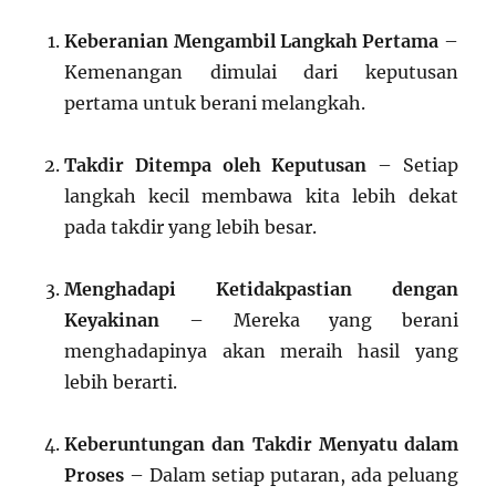
Keberanian Mengambil Langkah Pertama
–
Kemenangan dimulai dari keputusan
pertama untuk berani melangkah.
Takdir Ditempa oleh Keputusan
– Setiap
langkah kecil membawa kita lebih dekat
pada takdir yang lebih besar.
Menghadapi Ketidakpastian dengan
Keyakinan
– Mereka yang berani
menghadapinya akan meraih hasil yang
lebih berarti.
Keberuntungan dan Takdir Menyatu dalam
Proses
– Dalam setiap putaran, ada peluang