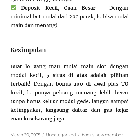
Deposit Kecil, Cuan Besar
– Dengan
minimal bet mulai dari 200 perak, lo bisa mulai
main dan menang!
Kesimpulan
Buat lo yang mau mulai main slot dengan
modal kecil,
5 situs di atas adalah pilihan
terbaik
! Dengan
bonus 100 di awal
plus
TO
kecil
, lo punya peluang menang lebih besar
tanpa harus keluar modal gede. Jangan sampai
ketinggalan,
langsung daftar dan gas kejar
cuan lo sekarang juga!
Posted
Categories
Tags
March 30, 2025
Uncategorized
bonus new member
,