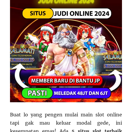
Buat lo yang pengen mulai main slot online
tapi gak mau keluar modal gede, ini
kesempatan emas! Ada
5 situs slot terbaik