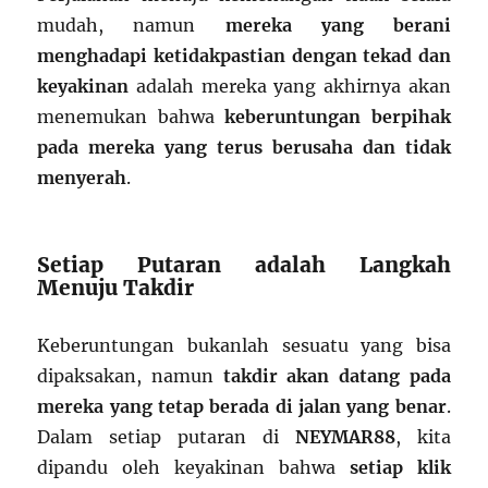
mudah, namun
mereka yang berani
menghadapi ketidakpastian dengan tekad dan
keyakinan
adalah mereka yang akhirnya akan
menemukan bahwa
keberuntungan berpihak
pada mereka yang terus berusaha dan tidak
menyerah
.
Setiap Putaran adalah Langkah
Menuju Takdir
Keberuntungan bukanlah sesuatu yang bisa
dipaksakan, namun
takdir akan datang pada
mereka yang tetap berada di jalan yang benar
.
Dalam setiap putaran di
NEYMAR88
, kita
dipandu oleh keyakinan bahwa
setiap klik