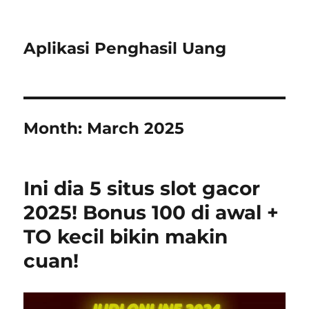
Aplikasi Penghasil Uang
Month:
March 2025
Ini dia 5 situs slot gacor
2025! Bonus 100 di awal +
TO kecil bikin makin
cuan!