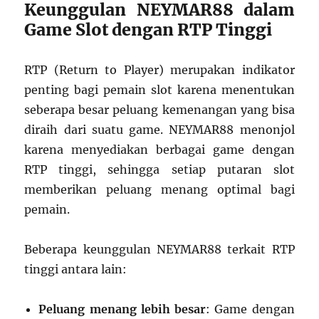
Keunggulan NEYMAR88 dalam
Game Slot dengan RTP Tinggi
RTP (Return to Player) merupakan indikator
penting bagi pemain slot karena menentukan
seberapa besar peluang kemenangan yang bisa
diraih dari suatu game. NEYMAR88 menonjol
karena menyediakan berbagai game dengan
RTP tinggi, sehingga setiap putaran slot
memberikan peluang menang optimal bagi
pemain.
Beberapa keunggulan NEYMAR88 terkait RTP
tinggi antara lain:
Peluang menang lebih besar
: Game dengan