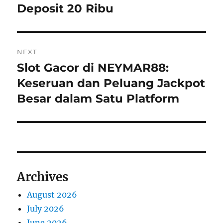
Deposit 20 Ribu
NEXT
Slot Gacor di NEYMAR88:
Next
post:
Keseruan dan Peluang Jackpot
Besar dalam Satu Platform
Archives
August 2026
July 2026
June 2026