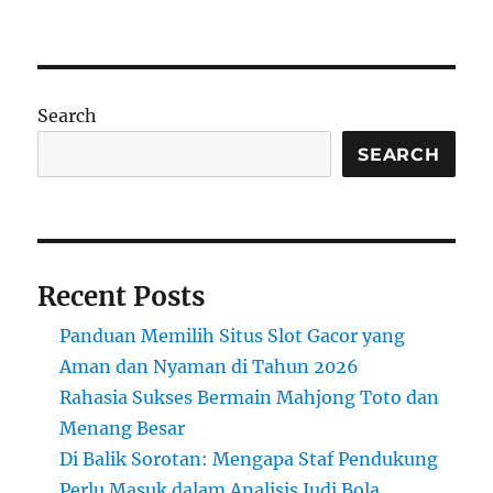
Search
SEARCH
Recent Posts
Panduan Memilih Situs Slot Gacor yang
Aman dan Nyaman di Tahun 2026
Rahasia Sukses Bermain Mahjong Toto dan
Menang Besar
Di Balik Sorotan: Mengapa Staf Pendukung
Perlu Masuk dalam Analisis Judi Bola