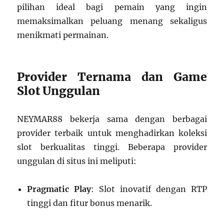
pilihan ideal bagi pemain yang ingin
memaksimalkan peluang menang sekaligus
menikmati permainan.
Provider Ternama dan Game
Slot Unggulan
NEYMAR88 bekerja sama dengan berbagai
provider terbaik untuk menghadirkan koleksi
slot berkualitas tinggi. Beberapa provider
unggulan di situs ini meliputi:
Pragmatic Play
: Slot inovatif dengan RTP
tinggi dan fitur bonus menarik.