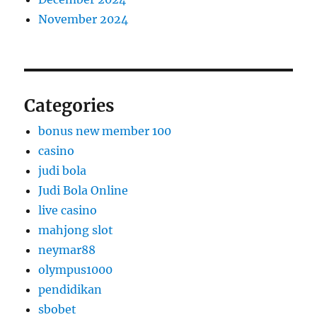
November 2024
Categories
bonus new member 100
casino
judi bola
Judi Bola Online
live casino
mahjong slot
neymar88
olympus1000
pendidikan
sbobet