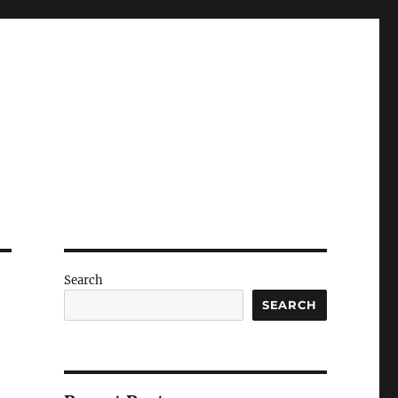
Search
SEARCH