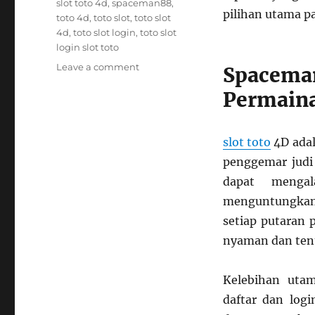
slot toto 4d
,
spaceman88
,
pilihan utama p
toto 4d
,
toto slot
,
toto slot
4d
,
toto slot login
,
toto slot
login slot toto
on
Leave a comment
Spacem
Daftar
Permaina
Paling
Mudah
di
Spaceman88:
slot toto
4D adal
Tempat
penggemar judi
Toto
dapat menga
Slot
4D
menguntungkan
Bet
setiap putaran
200
nyaman dan ten
Terpercaya
Kelebihan uta
daftar dan logi