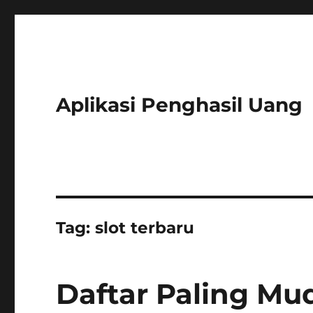
Aplikasi Penghasil Uang
Tag:
slot terbaru
Daftar Paling Mu