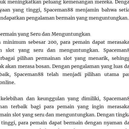
tuk meningkatkan peluang kemenangan mereka. Deng
ayaan yang tinggi, Spaceman88 menjamin bahwa seti
ndapatkan pengalaman bermain yang menguntungkan.
Bermain yang Seru dan Menguntungkan
n minimum sebesar 200, para pemain dapat merasak
in slot yang seru dan menguntungkan. Spaceman
bagai pilihan permainan slot yang menarik, sehing
ak akan merasa bosan. Dengan pengalaman yang luas d
 baik, Spaceman88 telah menjadi pilihan utama pa
online.
kelebihan dan keunggulan yang dimiliki, Spaceman
ihan terbaik bagi para pemain yang ingin merasak
main slot yang seru dan menguntungkan. Dengan tingk
tinggi, para pemain dapat bermain dengan nyaman d