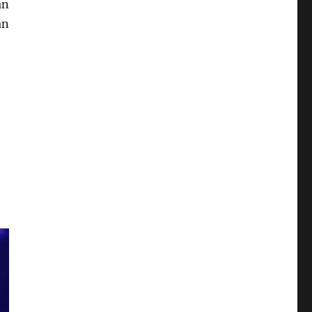
an
an