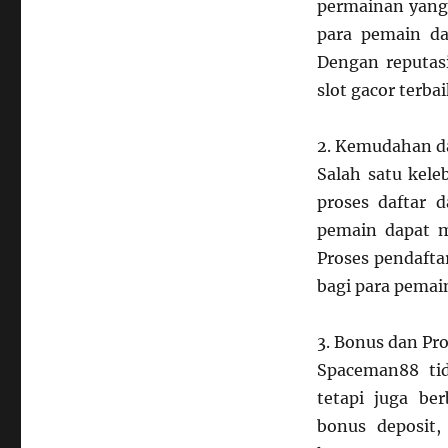
permainan yang 
para pemain da
Dengan reputasi
slot gacor terba
2. Kemudahan da
Salah satu kel
proses daftar d
pemain dapat m
Proses pendafta
bagi para pemai
3. Bonus dan Pr
Spaceman88 ti
tetapi juga b
bonus deposit,