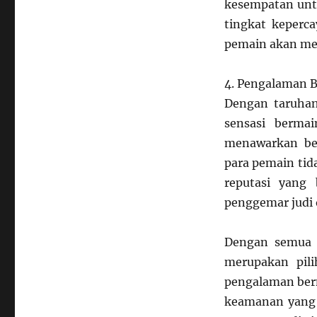
kesempatan un
tingkat keperc
pemain akan me
4. Pengalaman 
Dengan taruha
sensasi berma
menawarkan ber
para pemain tid
reputasi yang
penggemar judi 
Dengan semua 
merupakan pil
pengalaman ber
keamanan yang 