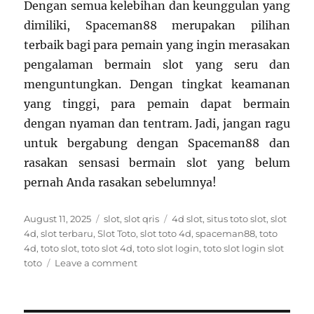
Dengan semua kelebihan dan keunggulan yang
dimiliki, Spaceman88 merupakan pilihan
terbaik bagi para pemain yang ingin merasakan
pengalaman bermain slot yang seru dan
menguntungkan. Dengan tingkat keamanan
yang tinggi, para pemain dapat bermain
dengan nyaman dan tentram. Jadi, jangan ragu
untuk bergabung dengan Spaceman88 dan
rasakan sensasi bermain slot yang belum
pernah Anda rasakan sebelumnya!
Posted
Categories
Tags
August 11, 2025
slot
,
slot qris
4d slot
,
situs toto slot
,
slot
on
4d
,
slot terbaru
,
Slot Toto
,
slot toto 4d
,
spaceman88
,
toto
4d
,
toto slot
,
toto slot 4d
,
toto slot login
,
toto slot login slot
on
toto
Leave a comment
Daftar
Paling
Mudah