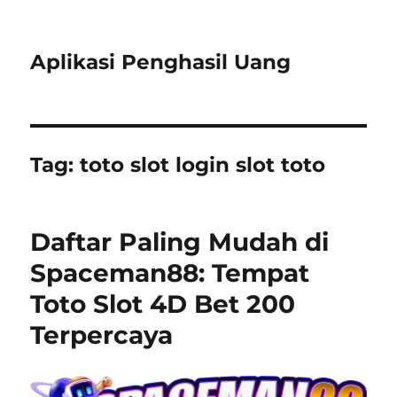
Aplikasi Penghasil Uang
Tag:
toto slot login slot toto
Daftar Paling Mudah di
Spaceman88: Tempat
Toto Slot 4D Bet 200
Terpercaya