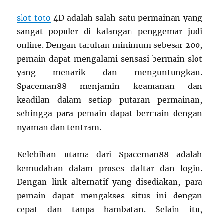
slot toto
4D adalah salah satu permainan yang
sangat populer di kalangan penggemar judi
online. Dengan taruhan minimum sebesar 200,
pemain dapat mengalami sensasi bermain slot
yang menarik dan menguntungkan.
Spaceman88 menjamin keamanan dan
keadilan dalam setiap putaran permainan,
sehingga para pemain dapat bermain dengan
nyaman dan tentram.
Kelebihan utama dari Spaceman88 adalah
kemudahan dalam proses daftar dan login.
Dengan link alternatif yang disediakan, para
pemain dapat mengakses situs ini dengan
cepat dan tanpa hambatan. Selain itu,