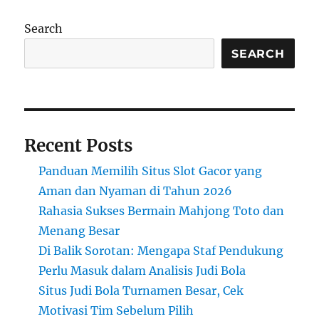
di
Spaceman88:
Search
Tempat
Toto
SEARCH
Slot
4D
Bet
200
Terpercaya
Recent Posts
Panduan Memilih Situs Slot Gacor yang
Aman dan Nyaman di Tahun 2026
Rahasia Sukses Bermain Mahjong Toto dan
Menang Besar
Di Balik Sorotan: Mengapa Staf Pendukung
Perlu Masuk dalam Analisis Judi Bola
Situs Judi Bola Turnamen Besar, Cek
Motivasi Tim Sebelum Pilih