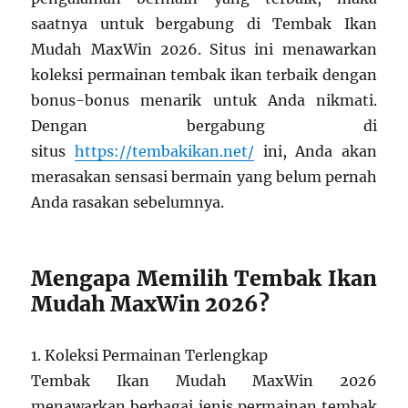
saatnya untuk bergabung di Tembak Ikan
Mudah MaxWin 2026. Situs ini menawarkan
koleksi permainan tembak ikan terbaik dengan
bonus-bonus menarik untuk Anda nikmati.
Dengan bergabung di
situs
https://tembakikan.net/
ini, Anda akan
merasakan sensasi bermain yang belum pernah
Anda rasakan sebelumnya.
Mengapa Memilih Tembak Ikan
Mudah MaxWin 2026?
1. Koleksi Permainan Terlengkap
Tembak Ikan Mudah MaxWin 2026
menawarkan berbagai jenis permainan tembak