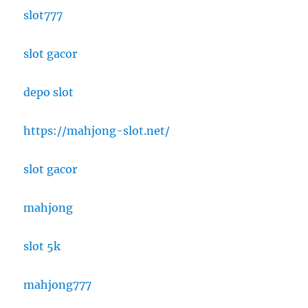
slot777
slot gacor
depo slot
https://mahjong-slot.net/
slot gacor
mahjong
slot 5k
mahjong777