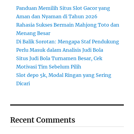
Panduan Memilih Situs Slot Gacor yang
Aman dan Nyaman di Tahun 2026
Rahasia Sukses Bermain Mahjong Toto dan
Menang Besar
Di Balik Sorotan: Mengapa Staf Pendukung
Perlu Masuk dalam Analisis Judi Bola
Situs Judi Bola Turnamen Besar, Cek
Motivasi Tim Sebelum Pilih
Slot depo 5k, Modal Ringan yang Sering
Dicari
Recent Comments