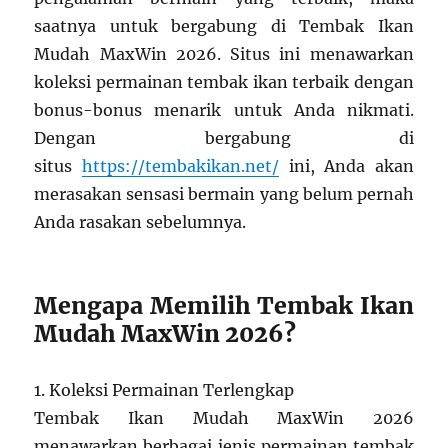
saatnya untuk bergabung di Tembak Ikan
Mudah MaxWin 2026. Situs ini menawarkan
koleksi permainan tembak ikan terbaik dengan
bonus-bonus menarik untuk Anda nikmati.
Dengan bergabung di
situs
https://tembakikan.net/
ini, Anda akan
merasakan sensasi bermain yang belum pernah
Anda rasakan sebelumnya.
Mengapa Memilih Tembak Ikan
Mudah MaxWin 2026?
1. Koleksi Permainan Terlengkap
Tembak Ikan Mudah MaxWin 2026
menawarkan berbagai jenis permainan tembak