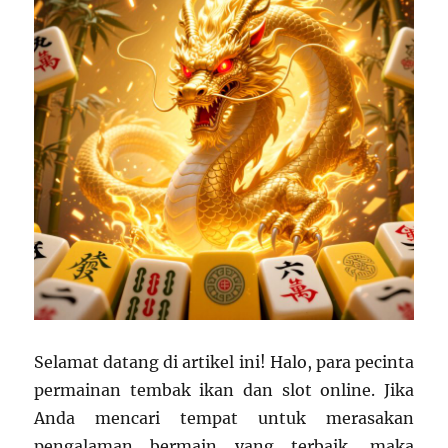
Selamat datang di artikel ini! Halo, para pecinta
permainan tembak ikan dan slot online. Jika
Anda mencari tempat untuk merasakan
pengalaman bermain yang terbaik, maka