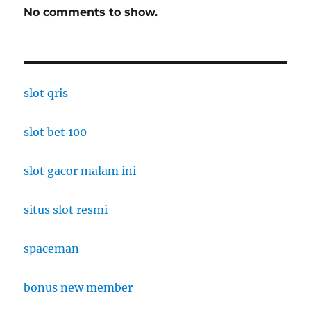
No comments to show.
slot qris
slot bet 100
slot gacor malam ini
situs slot resmi
spaceman
bonus new member