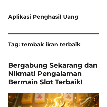
Aplikasi Penghasil Uang
Tag:
tembak ikan terbaik
Bergabung Sekarang dan
Nikmati Pengalaman
Bermain Slot Terbaik!