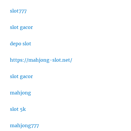
slot777
slot gacor
depo slot
https://mahjong-slot.net/
slot gacor
mahjong
slot 5k
mahjong777