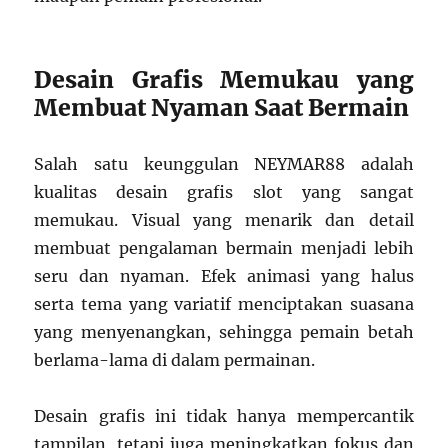
Desain Grafis Memukau yang
Membuat Nyaman Saat Bermain
Salah satu keunggulan NEYMAR88 adalah
kualitas desain grafis slot yang sangat
memukau. Visual yang menarik dan detail
membuat pengalaman bermain menjadi lebih
seru dan nyaman. Efek animasi yang halus
serta tema yang variatif menciptakan suasana
yang menyenangkan, sehingga pemain betah
berlama-lama di dalam permainan.
Desain grafis ini tidak hanya mempercantik
tampilan, tetapi juga meningkatkan fokus dan