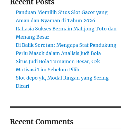
Recent Posts
Panduan Memilih Situs Slot Gacor yang
Aman dan Nyaman di Tahun 2026
Rahasia Sukses Bermain Mahjong Toto dan
Menang Besar
Di Balik Sorotan: Mengapa Staf Pendukung
Perlu Masuk dalam Analisis Judi Bola
Situs Judi Bola Turnamen Besar, Cek
Motivasi Tim Sebelum Pilih
Slot depo 5k, Modal Ringan yang Sering
Dicari
Recent Comments