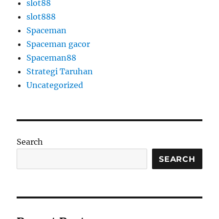
slot88
slot888
Spaceman
Spaceman gacor
Spaceman88
Strategi Taruhan
Uncategorized
Search
SEARCH