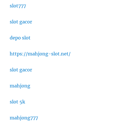
slot777
slot gacor
depo slot
https://mahjong-slot.net/
slot gacor
mahjong
slot 5k
mahjong777