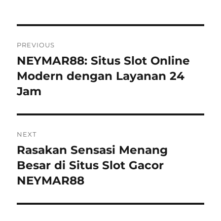
Post
PREVIOUS
navigation
NEYMAR88: Situs Slot Online
Previous
post:
Modern dengan Layanan 24
Jam
NEXT
Rasakan Sensasi Menang
Next
post:
Besar di Situs Slot Gacor
NEYMAR88