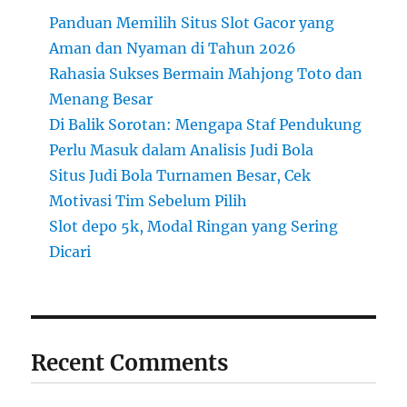
Panduan Memilih Situs Slot Gacor yang
Aman dan Nyaman di Tahun 2026
Rahasia Sukses Bermain Mahjong Toto dan
Menang Besar
Di Balik Sorotan: Mengapa Staf Pendukung
Perlu Masuk dalam Analisis Judi Bola
Situs Judi Bola Turnamen Besar, Cek
Motivasi Tim Sebelum Pilih
Slot depo 5k, Modal Ringan yang Sering
Dicari
Recent Comments