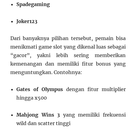
Spadegaming
Joker123
Dari banyaknya pilihan tersebut, pemain bisa
menikmati game slot yang dikenal luas sebagai
“gacor”, yakni lebih sering memberikan
kemenangan dan memiliki fitur bonus yang
menguntungkan. Contohnya:
Gates of Olympus
dengan fitur multiplier
hingga x500
Mahjong Wins 3
yang memiliki frekuensi
wild dan scatter tinggi