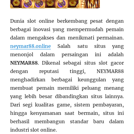
Dunia slot online berkembang pesat dengan
berbagai inovasi yang mempermudah pemain
dalam mengakses dan menikmati permainan.
neymar88.online
Salah satu situs yang
menonjol dalam persaingan ini adalah
NEYMAR88
. Dikenal sebagai situs slot gacor
dengan reputasi tinggi, NEYMAR88
menghadirkan berbagai keunggulan yang
membuat pemain memiliki peluang menang
yang lebih besar dibandingkan situs lainnya.
Dari segi kualitas game, sistem pembayaran,
hingga kenyamanan saat bermain, situs ini
berhasil membangun standar baru dalam
industri slot online.