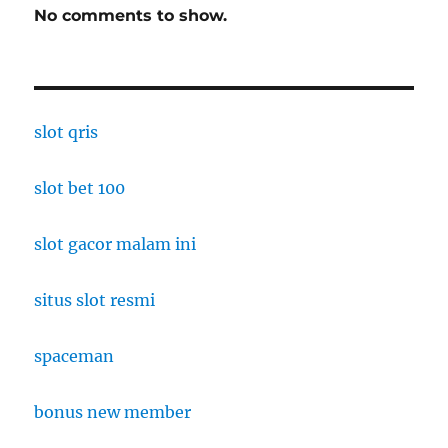
No comments to show.
slot qris
slot bet 100
slot gacor malam ini
situs slot resmi
spaceman
bonus new member