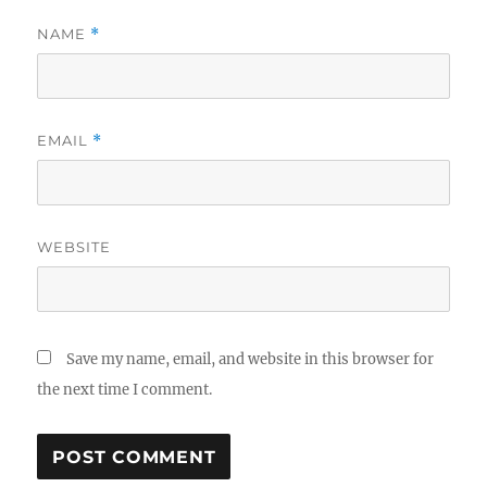
NAME
*
EMAIL
*
WEBSITE
Save my name, email, and website in this browser for
the next time I comment.