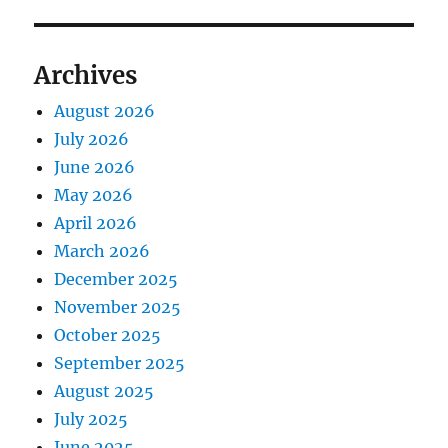
Archives
August 2026
July 2026
June 2026
May 2026
April 2026
March 2026
December 2025
November 2025
October 2025
September 2025
August 2025
July 2025
June 2025