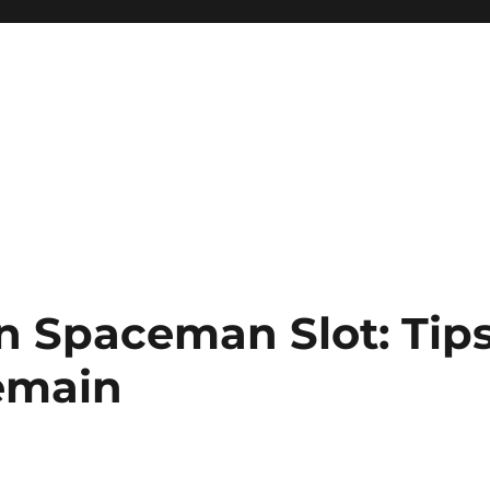
 Spaceman Slot: Tip
emain