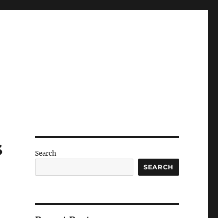
s
Search
SEARCH