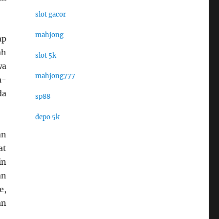
slot gacor
mahjong
ap
ah
slot 5k
wa
mahjong777
a-
da
sp88
depo 5k
an
at
in
an
e,
an