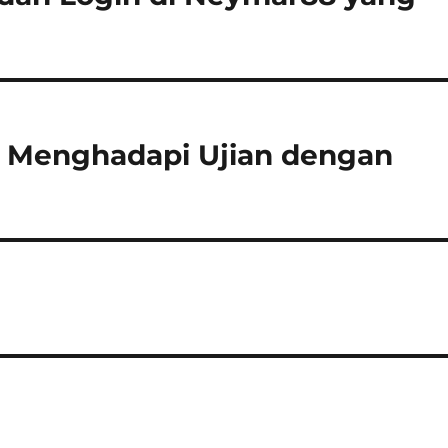
 Menghadapi Ujian dengan