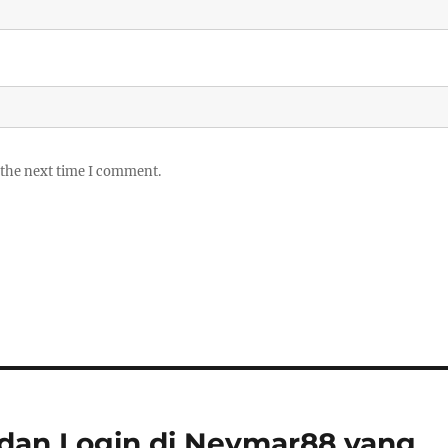
 the next time I comment.
 dan Login di Neymar88 yang