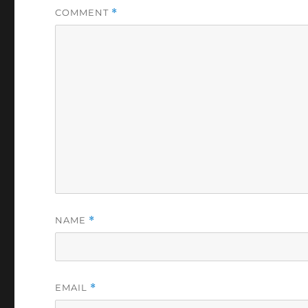
COMMENT
*
NAME
*
EMAIL
*