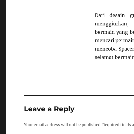
Dari desain g
menggiurkan,
bermain yang be
mencari permain
mencoba Spacem
selamat bermai
Leave a Reply
Your email address will not be published.
Required fields