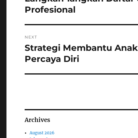
post:
Profesional
NEXT
Strategi Membantu Anak
Next
post:
Percaya Diri
Archives
August 2026