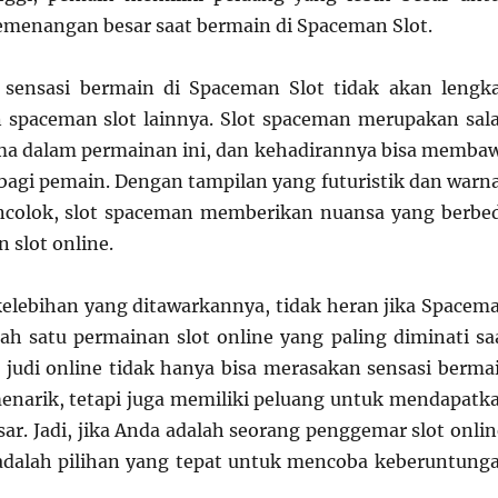
menangan besar saat bermain di Spaceman Slot.
, sensasi bermain di Spaceman Slot tidak akan lengk
 spaceman slot lainnya. Slot spaceman merupakan sal
ma dalam permainan ini, dan kehadirannya bisa memba
agi pemain. Dengan tampilan yang futuristik dan warn
colok, slot spaceman memberikan nuansa yang berbe
 slot online.
lebihan yang ditawarkannya, tidak heran jika Spacem
lah satu permainan slot online yang paling diminati sa
n judi online tidak hanya bisa merasakan sensasi berma
enarik, tetapi juga memiliki peluang untuk mendapatk
r. Jadi, jika Anda adalah seorang penggemar slot onlin
adalah pilihan yang tepat untuk mencoba keberuntung