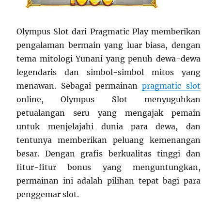
Olympus Slot dari Pragmatic Play memberikan
pengalaman bermain yang luar biasa, dengan
tema mitologi Yunani yang penuh dewa-dewa
legendaris dan simbol-simbol mitos yang
menawan. Sebagai permainan
pragmatic slot
online, Olympus Slot menyuguhkan
petualangan seru yang mengajak pemain
untuk menjelajahi dunia para dewa, dan
tentunya memberikan peluang kemenangan
besar. Dengan grafis berkualitas tinggi dan
fitur-fitur bonus yang menguntungkan,
permainan ini adalah pilihan tepat bagi para
penggemar slot.