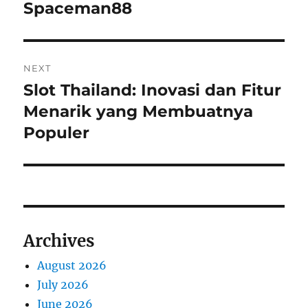
Spaceman88
NEXT
Slot Thailand: Inovasi dan Fitur
Next
post:
Menarik yang Membuatnya
Populer
Archives
August 2026
July 2026
June 2026