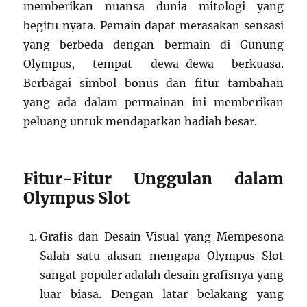
memberikan nuansa dunia mitologi yang
begitu nyata. Pemain dapat merasakan sensasi
yang berbeda dengan bermain di Gunung
Olympus, tempat dewa-dewa berkuasa.
Berbagai simbol bonus dan fitur tambahan
yang ada dalam permainan ini memberikan
peluang untuk mendapatkan hadiah besar.
Fitur-Fitur Unggulan dalam
Olympus Slot
Grafis dan Desain Visual yang Mempesona
Salah satu alasan mengapa Olympus Slot
sangat populer adalah desain grafisnya yang
luar biasa. Dengan latar belakang yang