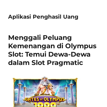
Aplikasi Penghasil Uang
Menggali Peluang
Kemenangan di Olympus
Slot: Temui Dewa-Dewa
dalam Slot Pragmatic