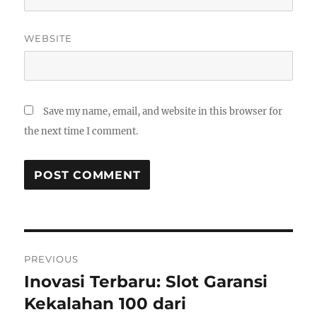
WEBSITE
Save my name, email, and website in this browser for
the next time I comment.
Post
PREVIOUS
navigation
Inovasi Terbaru: Slot Garansi
Previous
post:
Kekalahan 100 dari