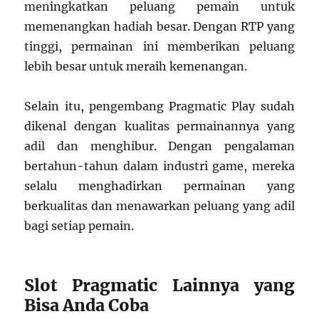
meningkatkan peluang pemain untuk
memenangkan hadiah besar. Dengan RTP yang
tinggi, permainan ini memberikan peluang
lebih besar untuk meraih kemenangan.
Selain itu, pengembang Pragmatic Play sudah
dikenal dengan kualitas permainannya yang
adil dan menghibur. Dengan pengalaman
bertahun-tahun dalam industri game, mereka
selalu menghadirkan permainan yang
berkualitas dan menawarkan peluang yang adil
bagi setiap pemain.
Slot Pragmatic Lainnya yang
Bisa Anda Coba