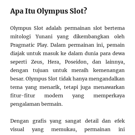
Apa Itu Olympus Slot?
Olympus Slot adalah permainan slot bertema
mitologi Yunani yang dikembangkan oleh
Pragmatic Play. Dalam permainan ini, pemain
diajak untuk masuk ke dalam dunia para dewa
seperti Zeus, Hera, Poseidon, dan lainnya,
dengan tujuan untuk meraih kemenangan
besar. Olympus Slot tidak hanya mengandalkan
tema yang menarik, tetapi juga menawarkan
fitur-fitur modern yang memperkaya
pengalaman bermain.
Dengan grafis yang sangat detail dan efek
visual yang memukau, permainan ini