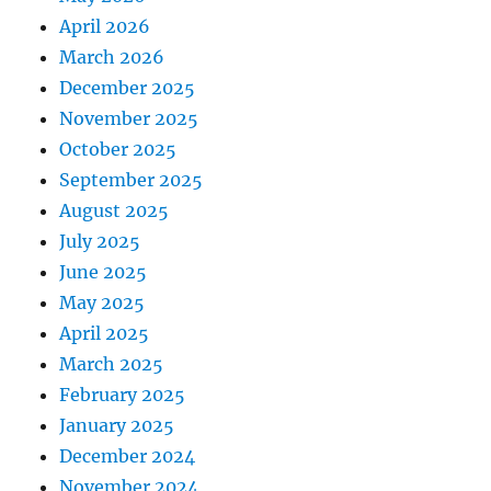
April 2026
March 2026
December 2025
November 2025
October 2025
September 2025
August 2025
July 2025
June 2025
May 2025
April 2025
March 2025
February 2025
January 2025
December 2024
November 2024