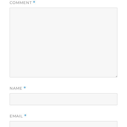
COMMENT
*
NAME
*
EMAIL
*