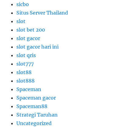
sicbo
Situs Server Thailand
slot
slot bet 200
slot gacor
slot gacor hari ini
slot qris
slot777
slot88
slot888
Spaceman
Spaceman gacor
Spaceman88
Strategi Taruhan
Uncategorized