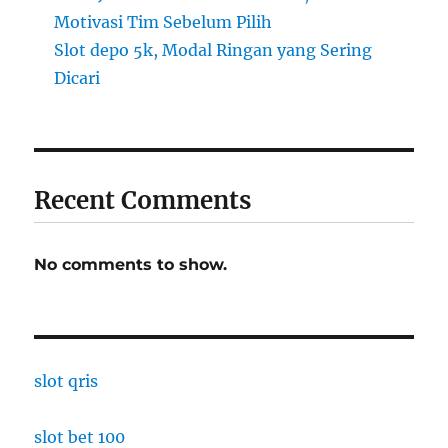
Motivasi Tim Sebelum Pilih
Slot depo 5k, Modal Ringan yang Sering
Dicari
Recent Comments
No comments to show.
slot qris
slot bet 100