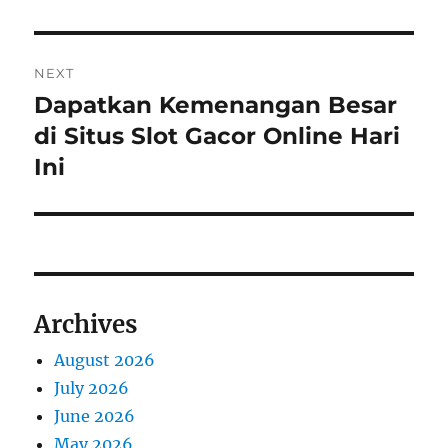
NEXT
Dapatkan Kemenangan Besar
Next
post:
di Situs Slot Gacor Online Hari
Ini
Archives
August 2026
July 2026
June 2026
May 2026