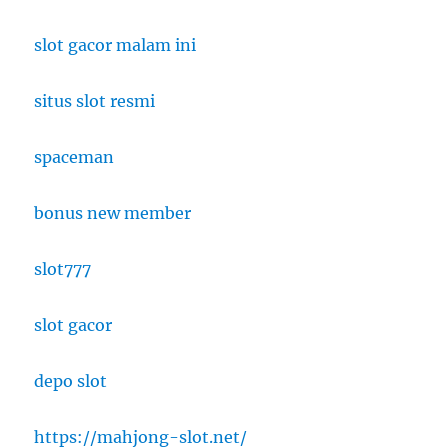
slot gacor malam ini
situs slot resmi
spaceman
bonus new member
slot777
slot gacor
depo slot
https://mahjong-slot.net/