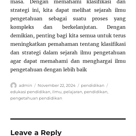
masa. Dengan memahami klasifikasi dan
strategi ini, kita dapat melihat sejarah ilmu
pengetahuan sebagai suatu proses yang
kompleks dan berkelanjutan. Dengan
demikian, penting bagi kita semua untuk terus
meningkatkan pemahaman tentang klasifikasi
dan strategi dalam sejarah ilmu pengetahuan
agar dapat memahami dan menghargai ilmu
pengetahuan dengan lebih baik
Author
Posted
Categories
Tags
admin
November 22, 2024
pendidikan
on
edukasi pendidikan
,
ilmu
,
pelajaran
,
pendidikan
,
pengetahuan pendidikan
Leave a Reply