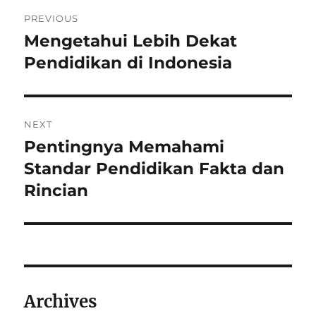
Post
PREVIOUS
navigation
Mengetahui Lebih Dekat
Previous
post:
Pendidikan di Indonesia
NEXT
Pentingnya Memahami
Next
post:
Standar Pendidikan Fakta dan
Rincian
Archives