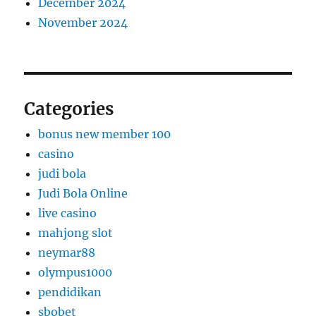
December 2024
November 2024
Categories
bonus new member 100
casino
judi bola
Judi Bola Online
live casino
mahjong slot
neymar88
olympus1000
pendidikan
sbobet