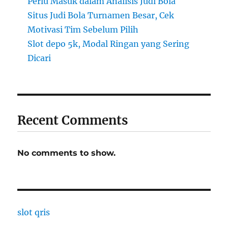
Perlu Masuk dalam Analisis Judi Bola
Situs Judi Bola Turnamen Besar, Cek
Motivasi Tim Sebelum Pilih
Slot depo 5k, Modal Ringan yang Sering
Dicari
Recent Comments
No comments to show.
slot qris