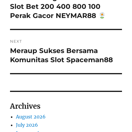
post:
Slot Bet 200 400 800 100
Perak Gacor NEYMAR88
NEXT
Meraup Sukses Bersama
Next
post:
Komunitas Slot Spaceman88
Archives
August 2026
July 2026