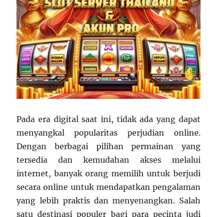
Pada era digital saat ini, tidak ada yang dapat
menyangkal popularitas perjudian online.
Dengan berbagai pilihan permainan yang
tersedia dan kemudahan akses melalui
internet, banyak orang memilih untuk berjudi
secara online untuk mendapatkan pengalaman
yang lebih praktis dan menyenangkan. Salah
satu destinasi populer bagi para pecinta judi