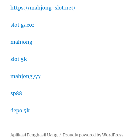
https://mahjong-slot.net/
slot gacor
mahjong
slot 5k
mahjong777
sp88
depo 5k
Aplikasi Penghasil Uang
Proudly powered by WordPress