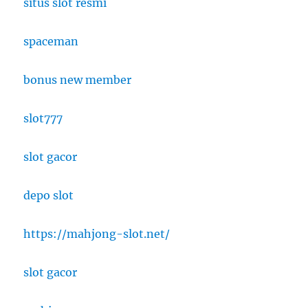
situs slot resmi
spaceman
bonus new member
slot777
slot gacor
depo slot
https://mahjong-slot.net/
slot gacor