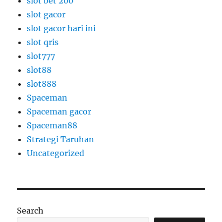
slot bet 200
slot gacor
slot gacor hari ini
slot qris
slot777
slot88
slot888
Spaceman
Spaceman gacor
Spaceman88
Strategi Taruhan
Uncategorized
Search