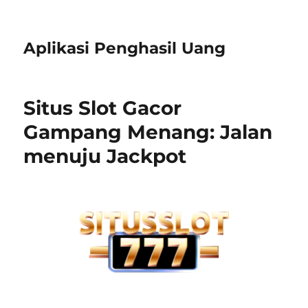
Aplikasi Penghasil Uang
Situs Slot Gacor
Gampang Menang: Jalan
menuju Jackpot