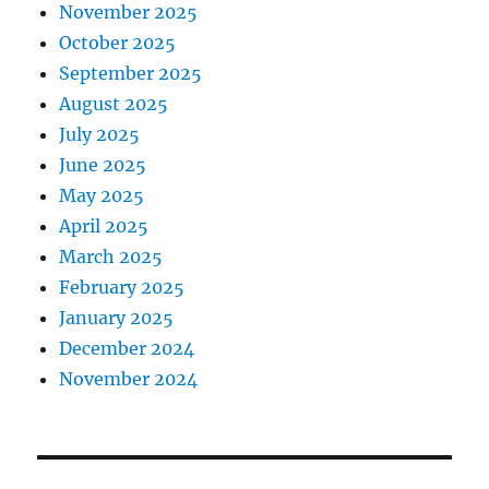
November 2025
October 2025
September 2025
August 2025
July 2025
June 2025
May 2025
April 2025
March 2025
February 2025
January 2025
December 2024
November 2024