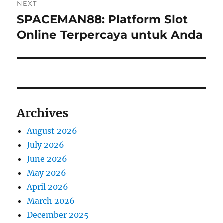
NEXT
SPACEMAN88: Platform Slot
Next
post:
Online Terpercaya untuk Anda
Archives
August 2026
July 2026
June 2026
May 2026
April 2026
March 2026
December 2025