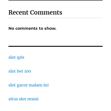
Recent Comments
No comments to show.
slot qris
slot bet 100
slot gacor malam ini
situs slot resmi