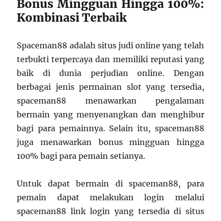
Bonus Mingguan Hingga 100%:
Kombinasi Terbaik
Spaceman88 adalah situs judi online yang telah
terbukti terpercaya dan memiliki reputasi yang
baik di dunia perjudian online. Dengan
berbagai jenis permainan slot yang tersedia,
spaceman88 menawarkan pengalaman
bermain yang menyenangkan dan menghibur
bagi para pemainnya. Selain itu, spaceman88
juga menawarkan bonus mingguan hingga
100% bagi para pemain setianya.
Untuk dapat bermain di spaceman88, para
pemain dapat melakukan login melalui
spaceman88 link login yang tersedia di situs