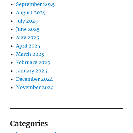
September 2025
August 2025
July 2025
June 2025
May 2025
April 2025
March 2025
February 2025
January 2025
December 2024
November 2024
Categories