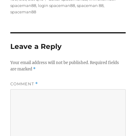
spaceman88
,
login spaceman88
,
spaceman 88
,
spaceman88
Leave a Reply
Your email address will not be published.
Required fields
are marked
*
COMMENT
*