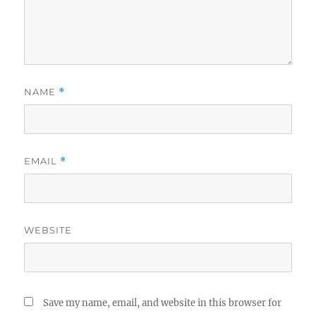
NAME
*
EMAIL
*
WEBSITE
Save my name, email, and website in this browser for