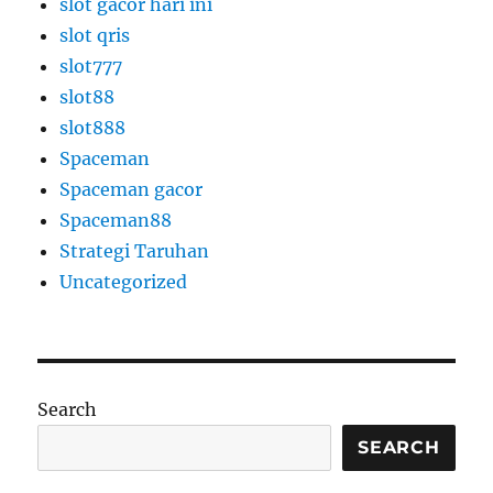
slot gacor hari ini
slot qris
slot777
slot88
slot888
Spaceman
Spaceman gacor
Spaceman88
Strategi Taruhan
Uncategorized
Search
SEARCH