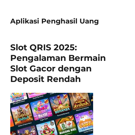
Aplikasi Penghasil Uang
Slot QRIS 2025:
Pengalaman Bermain
Slot Gacor dengan
Deposit Rendah