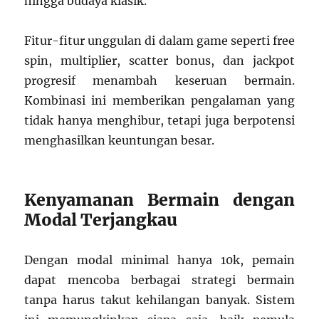
hingga budaya klasik.
Fitur-fitur unggulan di dalam game seperti free
spin, multiplier, scatter bonus, dan jackpot
progresif menambah keseruan bermain.
Kombinasi ini memberikan pengalaman yang
tidak hanya menghibur, tetapi juga berpotensi
menghasilkan keuntungan besar.
Kenyamanan Bermain dengan
Modal Terjangkau
Dengan modal minimal hanya 10k, pemain
dapat mencoba berbagai strategi bermain
tanpa harus takut kehilangan banyak. Sistem