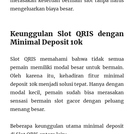
merasakan keseruan bermain slot tanpa harus
mengeluarkan biaya besar.
Keunggulan Slot QRIS dengan
Minimal Deposit 10k
Slot QRIS memahami bahwa tidak semua
pemain memiliki modal besar untuk bermain.
Oleh karena itu, kehadiran fitur minimal
deposit 10k menjadi solusi tepat. Hanya dengan
modal kecil, pemain sudah bisa merasakan
sensasi bermain slot gacor dengan peluang
menang besar.
Beberapa keunggulan utama minimal deposit