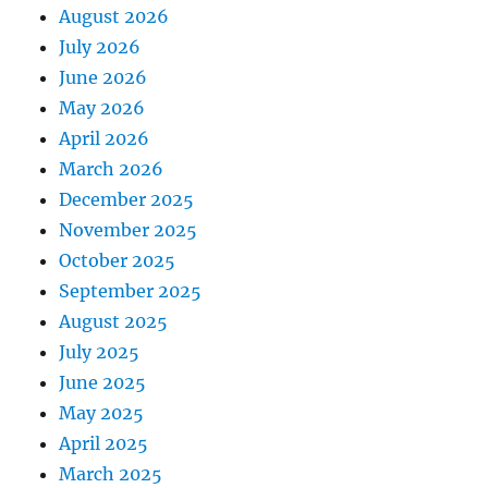
August 2026
July 2026
June 2026
May 2026
April 2026
March 2026
December 2025
November 2025
October 2025
September 2025
August 2025
July 2025
June 2025
May 2025
April 2025
March 2025