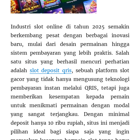
Industri slot online di tahun 2025 semakin
berkembang pesat dengan berbagai inovasi
baru, mulai dari desain permainan hingga
sistem pembayaran yang lebih praktis. Salah
satu situs yang berhasil mencuri perhatian
adalah
slot deposit qris
, sebuah platform slot
gacor yang tidak hanya mengusung teknologi
pembayaran instan melalui QRIS, tetapi juga
memberikan kesempatan kepada pemain
untuk menikmati permainan dengan modal
yang sangat terjangkau. Dengan minimal
deposit hanya 10 ribu rupiah, situs ini menjadi
pilihan ideal bagi siapa saja yang ingin