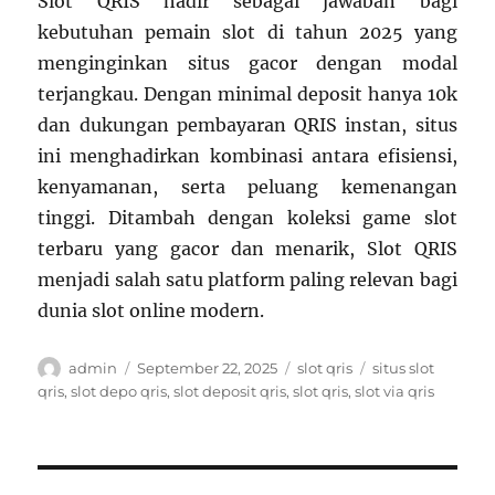
Slot QRIS hadir sebagai jawaban bagi
kebutuhan pemain slot di tahun 2025 yang
menginginkan situs gacor dengan modal
terjangkau. Dengan minimal deposit hanya 10k
dan dukungan pembayaran QRIS instan, situs
ini menghadirkan kombinasi antara efisiensi,
kenyamanan, serta peluang kemenangan
tinggi. Ditambah dengan koleksi game slot
terbaru yang gacor dan menarik, Slot QRIS
menjadi salah satu platform paling relevan bagi
dunia slot online modern.
Author
Posted
Categories
Tags
admin
September 22, 2025
slot qris
situs slot
on
qris
,
slot depo qris
,
slot deposit qris
,
slot qris
,
slot via qris