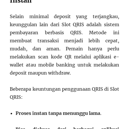
Instan
Selain minimal deposit yang terjangkau,
keunggulan lain dari Slot QRIS adalah sistem
pembayaran berbasis QRIS. Metode ini
membuat transaksi menjadi lebih cepat,
mudah, dan aman. Pemain hanya perlu
melakukan scan kode QR melalui aplikasi e-
wallet atau mobile banking untuk melakukan
deposit maupun withdraw.
Beberapa keuntungan penggunaan QRIS di Slot
QRIS:
Proses instan tanpa menunggu lama
.