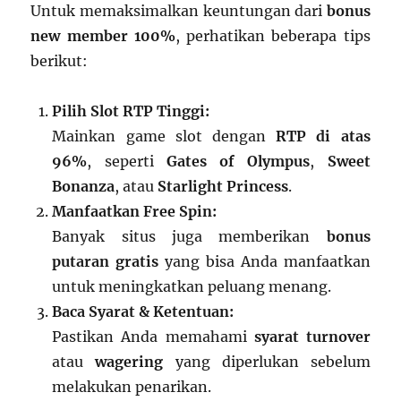
Untuk memaksimalkan keuntungan dari
bonus
new member 100%
, perhatikan beberapa tips
berikut:
Pilih Slot RTP Tinggi:
Mainkan game slot dengan
RTP di atas
96%
, seperti
Gates of Olympus
,
Sweet
Bonanza
, atau
Starlight Princess
.
Manfaatkan Free Spin:
Banyak situs juga memberikan
bonus
putaran gratis
yang bisa Anda manfaatkan
untuk meningkatkan peluang menang.
Baca Syarat & Ketentuan:
Pastikan Anda memahami
syarat turnover
atau
wagering
yang diperlukan sebelum
melakukan penarikan.