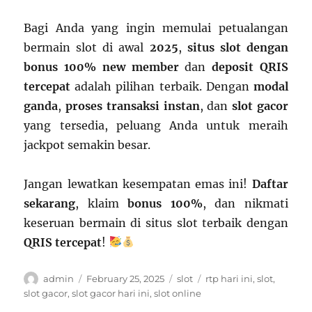
Bagi Anda yang ingin memulai petualangan
bermain slot di awal
2025
,
situs slot dengan
bonus 100% new member
dan
deposit QRIS
tercepat
adalah pilihan terbaik. Dengan
modal
ganda
,
proses transaksi instan
, dan
slot gacor
yang tersedia, peluang Anda untuk meraih
jackpot semakin besar.
Jangan lewatkan kesempatan emas ini!
Daftar
sekarang
, klaim
bonus 100%
, dan nikmati
keseruan bermain di situs slot terbaik dengan
QRIS tercepat
!
Author
Posted
Categories
Tags
admin
February 25, 2025
slot
rtp hari ini
,
slot
,
on
slot gacor
,
slot gacor hari ini
,
slot online