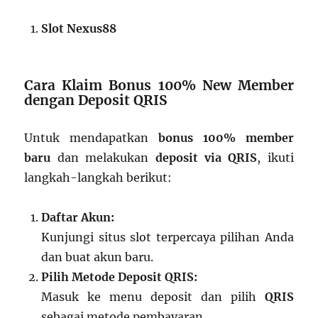
Slot Nexus88
Cara Klaim Bonus 100% New Member
dengan Deposit QRIS
Untuk mendapatkan
bonus 100% member
baru
dan melakukan
deposit via QRIS
, ikuti
langkah-langkah berikut:
Daftar Akun:
Kunjungi situs slot terpercaya pilihan Anda
dan buat akun baru.
Pilih Metode Deposit QRIS:
Masuk ke menu deposit dan pilih
QRIS
sebagai metode pembayaran.