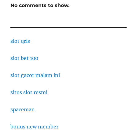
No comments to show.
slot qris
slot bet 100
slot gacor malam ini
situs slot resmi
spaceman
bonus new member