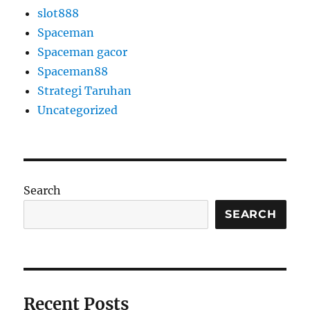
slot888
Spaceman
Spaceman gacor
Spaceman88
Strategi Taruhan
Uncategorized
Search
SEARCH
Recent Posts