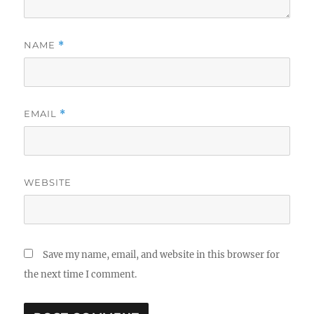
NAME
*
EMAIL
*
WEBSITE
Save my name, email, and website in this browser for
the next time I comment.