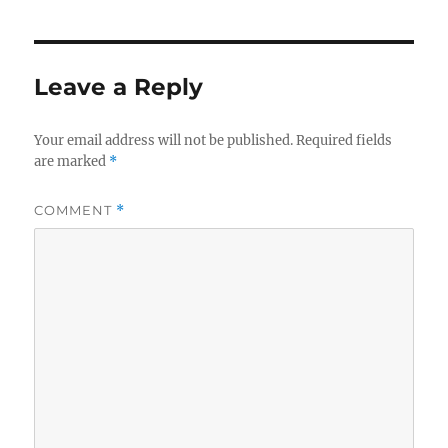
Leave a Reply
Your email address will not be published.
Required fields
are marked
*
COMMENT
*